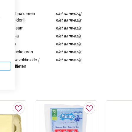
Schaaldieren
niet aanwezig
p
Selderij
niet aanwezig
Sesam
niet aanwezig
Soja
niet aanwezig
Vis
niet aanwezig
Weekdieren
niet aanwezig
Zwaveldioxide /
niet aanwezig
sulfieten