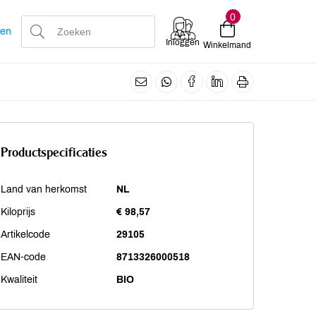
0
len
Inloggen
Winkelmand
Productspecificaties
Land van herkomst
NL
Kiloprijs
€ 98,57
Artikelcode
29105
EAN-code
8713326000518
Kwaliteit
BIO