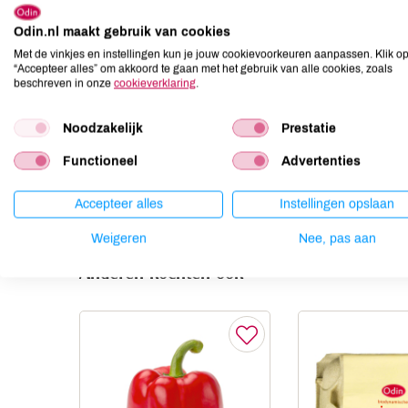
Allergenen
Odin.nl maakt gebruik van cookies
Aardnoten
niet aanwezig
Met de vinkjes en instellingen kun je jouw cookievoorkeuren aanpassen. Klik o
Ei
niet aanwezig
“Accepteer alles” om akkoord te gaan met het gebruik van alle cookies, zoals
beschreven in onze
cookieverklaring
.
Gluten
niet aanwezig
Lactose
niet aanwezig
Noodzakelijk
Prestatie
Lupine
niet aanwezig
Functioneel
Advertenties
Mosterd
niet aanwezig
Noten
niet aanwezig
Accepteer alles
Instellingen opslaan
Weigeren
Nee, pas aan
Anderen kochten ook