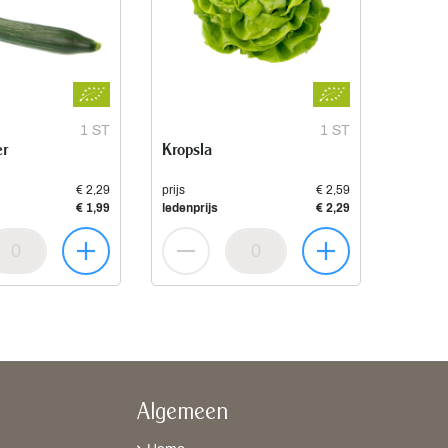
1 ST
1 ST
r
Kropsla
€ 2,29
prijs
€ 2,59
€ 1,99
ledenprijs
€ 2,29
Algemeen