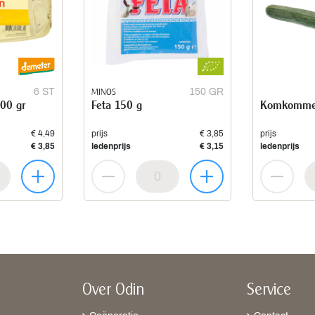
6 ST
MINOS
150 GR
300 gr
Feta 150 g
Komkomme
€ 4,49
prijs
€ 3,85
prijs
€ 3,85
ledenprijs
€ 3,15
ledenprijs
Over Odin
Service