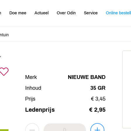
n
Doe mee
Actueel
Over Odin
Service
Online bestel
ntuin
n
Merk
NIEUWE BAND
Inhoud
35 GR
Prijs
€ 3,45
Ledenprijs
€ 2,95