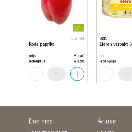
0.2 KG
ODIN
Rode paprika
Eieren verpakt 
prijs
€ 1,40
prijs
ledenprijs
€ 1,20
ledenprijs
Doe mee
Actueel