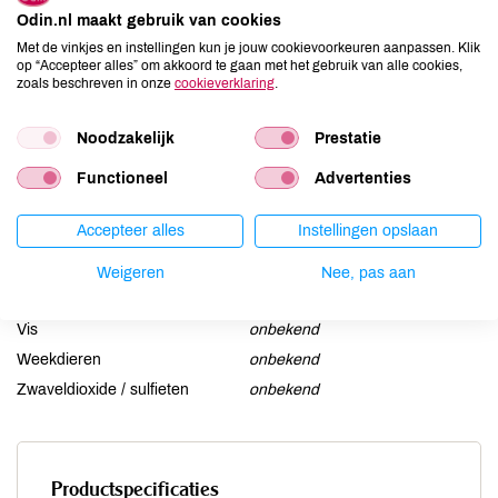
Aardnoten
onbekend
Odin.nl maakt gebruik van cookies
Ei
onbekend
Met de vinkjes en instellingen kun je jouw cookievoorkeuren aanpassen. Klik
Gluten
onbekend
op “Accepteer alles” om akkoord te gaan met het gebruik van alle cookies,
zoals beschreven in onze
cookieverklaring
.
Lactose
onbekend
Lupine
onbekend
Noodzakelijk
Prestatie
Mosterd
onbekend
Functioneel
Advertenties
Noten
onbekend
Schaaldieren
onbekend
Accepteer alles
Instellingen opslaan
Selderij
onbekend
Sesam
onbekend
Weigeren
Nee, pas aan
Soja
onbekend
Vis
onbekend
Weekdieren
onbekend
Zwaveldioxide / sulfieten
onbekend
Productspecificaties