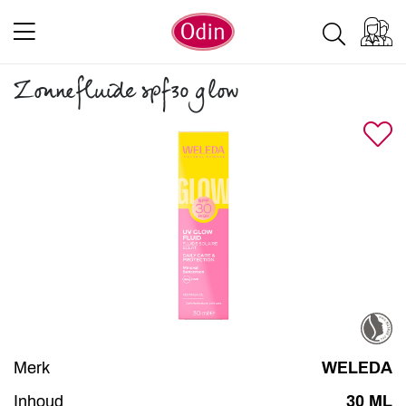
Zonnefluide spf30 glow
Merk
WELEDA
Inhoud
30 ML