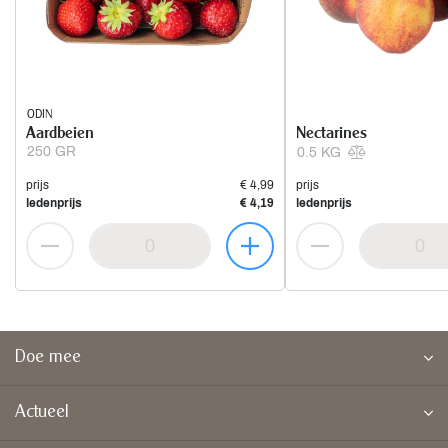
ODIN
Aardbeien
Nectarines
250 GR
0.5 KG
prijs
€ 4,99
prijs
ledenprijs
€ 4,19
ledenprijs
Doe mee
Actueel