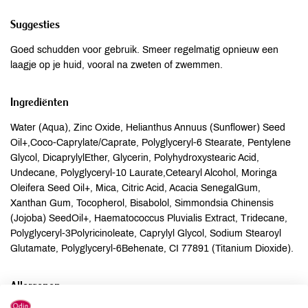
Suggesties
Goed schudden voor gebruik. Smeer regelmatig opnieuw een
laagje op je huid, vooral na zweten of zwemmen.
Ingrediënten
Water (Aqua), Zinc Oxide, Helianthus Annuus (Sunflower) Seed
Oil+,Coco-Caprylate/Caprate, Polyglyceryl-6 Stearate, Pentylene
Glycol, DicaprylylEther, Glycerin, Polyhydroxystearic Acid,
Undecane, Polyglyceryl-10 Laurate,Cetearyl Alcohol, Moringa
Oleifera Seed Oil+, Mica, Citric Acid, Acacia SenegalGum,
Xanthan Gum, Tocopherol, Bisabolol, Simmondsia Chinensis
(Jojoba) SeedOil+, Haematococcus Pluvialis Extract, Tridecane,
Polyglyceryl-3Polyricinoleate, Caprylyl Glycol, Sodium Stearoyl
Glutamate, Polyglyceryl-6Behenate, CI 77891 (Titanium Dioxide).
Allergenen