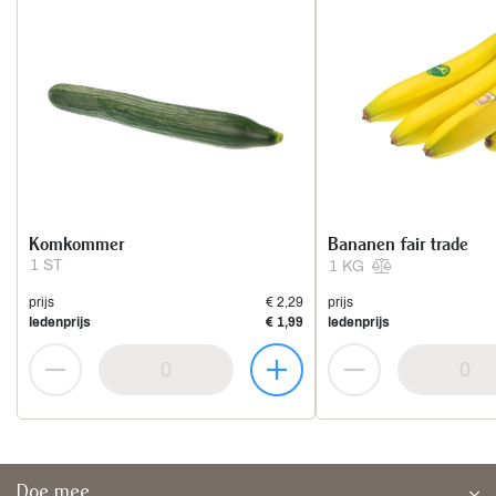
Komkommer
Bananen fair trade
1 ST
1 KG
prijs
€ 2,29
prijs
ledenprijs
€ 1,99
ledenprijs
Doe mee