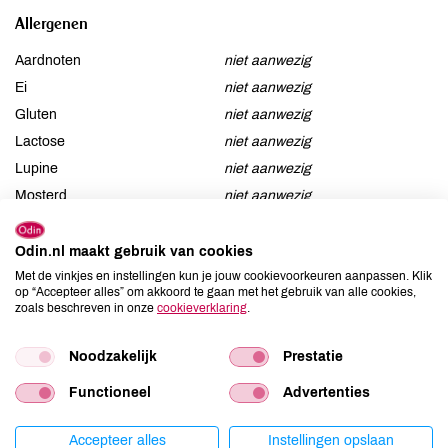
Allergenen
Aardnoten
niet aanwezig
Ei
niet aanwezig
Gluten
niet aanwezig
Lactose
niet aanwezig
Lupine
niet aanwezig
Mosterd
niet aanwezig
Noten
niet aanwezig
Schaaldieren
niet aanwezig
Odin.nl maakt gebruik van cookies
Selderij
niet aanwezig
Met de vinkjes en instellingen kun je jouw cookievoorkeuren aanpassen. Klik
op “Accepteer alles” om akkoord te gaan met het gebruik van alle cookies,
Sesam
niet aanwezig
zoals beschreven in onze
cookieverklaring
.
Soja
niet aanwezig
Vis
niet aanwezig
Noodzakelijk
Prestatie
Weekdieren
niet aanwezig
Functioneel
Advertenties
Zwaveldioxide / sulfieten
niet aanwezig
Accepteer alles
Instellingen opslaan