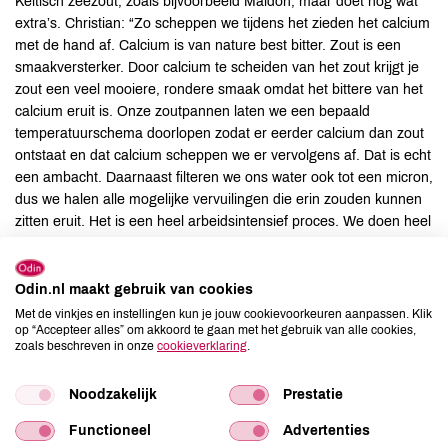
Keltisch zeezout, zoals bijvoorbeeld Maldon, maar doet nog wat
extra’s. Christian: “Zo scheppen we tijdens het zieden het calcium
met de hand af. Calcium is van nature best bitter. Zout is een
smaakversterker. Door calcium te scheiden van het zout krijgt je
zout een veel mooiere, rondere smaak omdat het bittere van het
calcium eruit is. Onze zoutpannen laten we een bepaald
temperatuurschema doorlopen zodat er eerder calcium dan zout
ontstaat en dat calcium scheppen we er vervolgens af. Dat is echt
een ambacht. Daarnaast filteren we ons water ook tot een micron,
dus we halen alle mogelijke vervuilingen die erin zouden kunnen
zitten eruit. Het is een heel arbeidsintensief proces. We doen heel
veel dingen om de smaak excellent te krijgen. Zo pompen we het
water op bij hoog water en stilstaand tij zodat er zo min mogelijk
naar beneden gezakt sediment in het water zit. Dat zijn wel
Odin.nl maakt gebruik van cookies
dingen die het verschil maken.
Met de vinkjes en instellingen kun je jouw cookievoorkeuren aanpassen. Klik
op “Accepteer alles” om akkoord te gaan met het gebruik van alle cookies,
zoals beschreven in onze
cookieverklaring
.
Ingrediënten
Noodzakelijk
Prestatie
100% puur zeezout. In glazen molen met gerecycle plastic molen
kop.
Functioneel
Advertenties