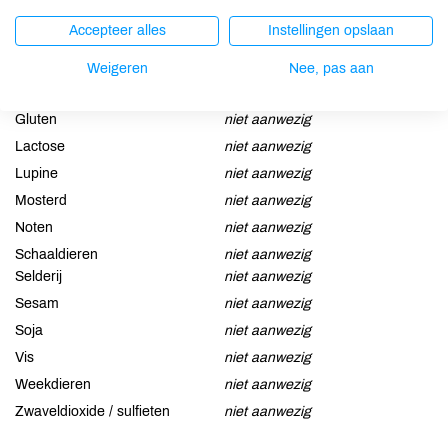
Allergenen
Accepteer alles
Instellingen opslaan
Aardnoten
niet aanwezig
Weigeren
Nee, pas aan
Ei
niet aanwezig
Gluten
niet aanwezig
Lactose
niet aanwezig
Lupine
niet aanwezig
Mosterd
niet aanwezig
Noten
niet aanwezig
Schaaldieren
niet aanwezig
Selderij
niet aanwezig
Sesam
niet aanwezig
Soja
niet aanwezig
Vis
niet aanwezig
Weekdieren
niet aanwezig
Zwaveldioxide / sulfieten
niet aanwezig