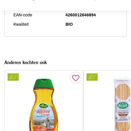
Artikelcode
82621
EAN-code
4260012646894
Kwaliteit
BIO
Anderen kochten ook