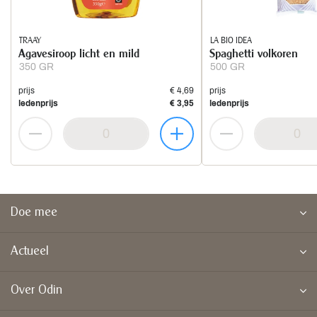
TRAAY
LA BIO IDEA
Agavesiroop licht en mild
Spaghetti volkoren
350 GR
500 GR
prijs
€ 4,69
prijs
ledenprijs
€ 3,95
ledenprijs
Doe mee
Actueel
Over Odin