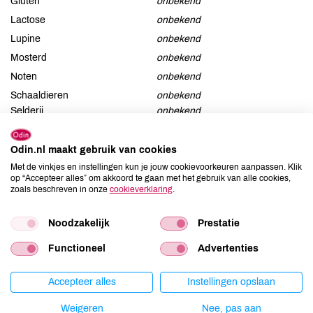
Gluten
onbekend
Lactose
onbekend
Lupine
onbekend
Mosterd
onbekend
Noten
onbekend
Schaaldieren
onbekend
Selderij
onbekend
Sesam
onbekend
Soja
onbekend
Odin.nl maakt gebruik van cookies
Met de vinkjes en instellingen kun je jouw cookievoorkeuren aanpassen. Klik
Vis
onbekend
op “Accepteer alles” om akkoord te gaan met het gebruik van alle cookies,
Weekdieren
onbekend
zoals beschreven in onze
cookieverklaring
.
Zwaveldioxide / sulfieten
onbekend
Noodzakelijk
Prestatie
Functioneel
Advertenties
Productspecificaties
Accepteer alles
Instellingen opslaan
Land van herkomst
DE
Weigeren
Nee, pas aan