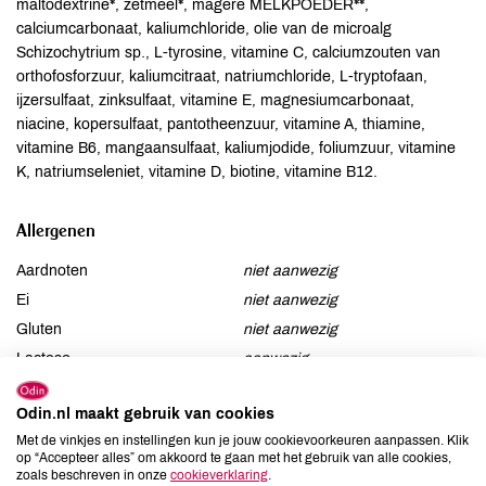
maltodextrine*, zetmeel*, magere MELKPOEDER**,
calciumcarbonaat, kaliumchloride, olie van de microalg
Schizochytrium sp., L-tyrosine, vitamine C, calciumzouten van
orthofosforzuur, kaliumcitraat, natriumchloride, L-tryptofaan,
ijzersulfaat, zinksulfaat, vitamine E, magnesiumcarbonaat,
niacine, kopersulfaat, pantotheenzuur, vitamine A, thiamine,
vitamine B6, mangaansulfaat, kaliumjodide, foliumzuur, vitamine
K, natriumseleniet, vitamine D, biotine, vitamine B12.
Allergenen
Aardnoten
niet aanwezig
Ei
niet aanwezig
Gluten
niet aanwezig
Lactose
aanwezig
Lupine
niet aanwezig
Odin.nl maakt gebruik van cookies
Mosterd
niet aanwezig
Met de vinkjes en instellingen kun je jouw cookievoorkeuren aanpassen. Klik
Noten
niet aanwezig
op “Accepteer alles” om akkoord te gaan met het gebruik van alle cookies,
zoals beschreven in onze
cookieverklaring
.
Schaaldieren
niet aanwezig