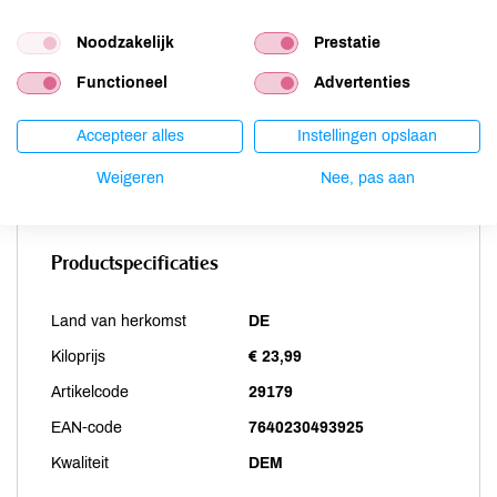
Selderij
niet aanwezig
Noodzakelijk
Prestatie
Sesam
niet aanwezig
Soja
niet aanwezig
Functioneel
Advertenties
Vis
niet aanwezig
Weekdieren
niet aanwezig
Accepteer alles
Instellingen opslaan
Zwaveldioxide / sulfieten
niet aanwezig
Weigeren
Nee, pas aan
Productspecificaties
Land van herkomst
DE
Kiloprijs
€ 23,99
Artikelcode
29179
EAN-code
7640230493925
Kwaliteit
DEM