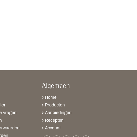
Algemeen
Home
ier
Producten
e vragen
Aanbiedingen
n
Recepten
orwaarden
Account
rden