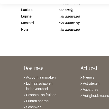
Gluten
niet aanwezig
Lactose
aanwezig
Lupine
niet aanwezig
Mosterd
niet aanwezig
Noten
niet aanwezig
Doe mee
Actueel
Account aanmaken
Nieuws
Lidmaatschap en
Activiteiten
ledenvoordeel
Vacatures
Groente- en fruittas
Veiligheidswaar
Punten sparen
Schenken