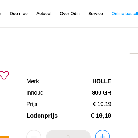
n
Doe mee
Actueel
Over Odin
Service
Online bestel
Merk
HOLLE
Inhoud
800 GR
Prijs
€ 19,19
Ledenprijs
€ 19,19