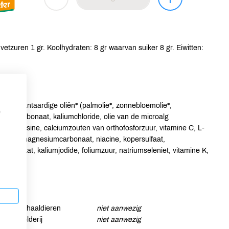
etzuren 1 gr. Koolhydraten: 8 gr waarvan suiker 8 gr. Eiwitten:
rd), plantaardige oliën* (palmolie*, zonnebloemolie*,
p
umcarbonaat, kaliumchloride, olie van de microalg
aat, L-tyrosine, calciumzouten van orthofosforzuur, vitamine C, L-
tamine E, magnesiumcarbonaat, niacine, kopersulfaat,
ansulfaat, kaliumjodide, foliumzuur, natriumseleniet, vitamine K,
Schaaldieren
niet aanwezig
Selderij
niet aanwezig