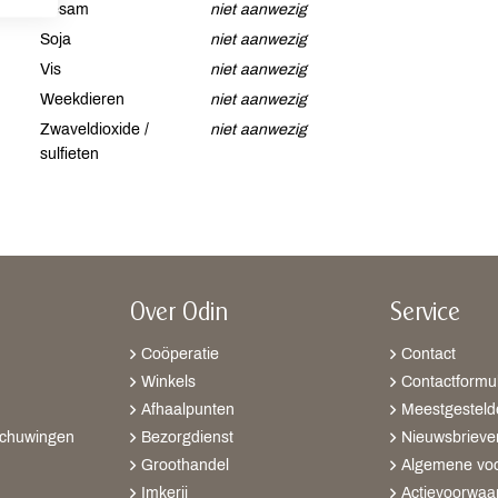
Sesam
niet aanwezig
Soja
niet aanwezig
Vis
niet aanwezig
Weekdieren
niet aanwezig
Zwaveldioxide /
niet aanwezig
sulfieten
Over Odin
Service
Coöperatie
Contact
Winkels
Contactformul
Afhaalpunten
Meestgesteld
schuwingen
Bezorgdienst
Nieuwsbrieve
Groothandel
Algemene vo
Imkerij
Actievoorwaa