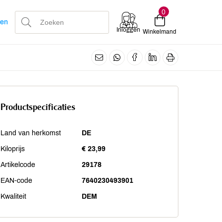
0
len
Inloggen
Winkelmand
Productspecificaties
Land van herkomst
DE
Kiloprijs
€ 23,99
Artikelcode
29178
EAN-code
7640230493901
Kwaliteit
DEM