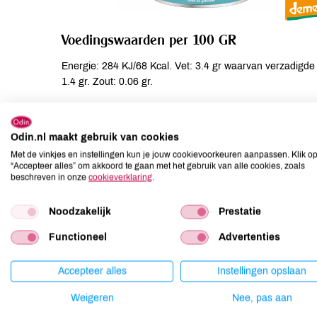
Voedingswaarden per 100 GR
Energie: 284 KJ/68 Kcal. Vet: 3.4 gr waarvan verzadigde v
1.4 gr. Zout: 0.06 gr.
Ingrediënten
Odin.nl maakt gebruik van cookies
Magere MELK**, weipoeder* (gedeeltelijk gedemineralisee
Met de vinkjes en instellingen kun je jouw cookievoorkeuren aanpassen. Klik o
raapzaadolie*), LACTOSE*, magere MELKPOEDER**, calci
“Accepteer alles” om akkoord te gaan met het gebruik van alle cookies, zoals
beschreven in onze
Schizochytrium sp., Mortierella Alpinaolie, cholinebitartr
cookieverklaring
.
tryptofaan, natriumchloride, ijzersulfaat, zinksulfaat, vi
pantotheenzuur, vitamine A, thiamine, vitamine B6, manga
Noodzakelijk
Prestatie
vitamine D, biotine, vitamine B12.
Functioneel
Advertenties
Allergenen
Accepteer alles
Instellingen opslaan
Aardnoten
niet aanwezig
Weigeren
Nee, pas aan
Ei
niet aanwezig