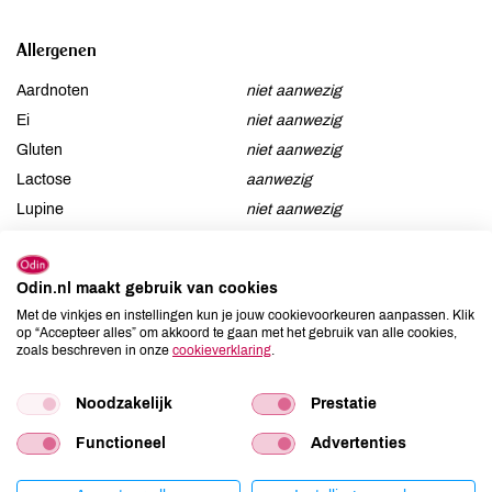
Allergenen
Aardnoten
niet aanwezig
Ei
niet aanwezig
Gluten
niet aanwezig
Lactose
aanwezig
Lupine
niet aanwezig
Mosterd
niet aanwezig
Noten
niet aanwezig
Odin.nl maakt gebruik van cookies
Schaaldieren
niet aanwezig
Met de vinkjes en instellingen kun je jouw cookievoorkeuren aanpassen. Klik
Selderij
niet aanwezig
op “Accepteer alles” om akkoord te gaan met het gebruik van alle cookies,
zoals beschreven in onze
cookieverklaring
.
Sesam
niet aanwezig
Soja
niet aanwezig
Noodzakelijk
Prestatie
Vis
niet aanwezig
Weekdieren
niet aanwezig
Functioneel
Advertenties
Zwaveldioxide / sulfieten
niet aanwezig