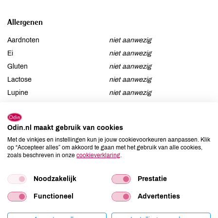
Allergenen
Aardnoten
niet aanwezig
Ei
niet aanwezig
Gluten
niet aanwezig
Lactose
niet aanwezig
Lupine
niet aanwezig
Mosterd
niet aanwezig
Noten
niet aanwezig
Odin.nl maakt gebruik van cookies
Schaaldieren
niet aanwezig
Met de vinkjes en instellingen kun je jouw cookievoorkeuren aanpassen. Klik
Selderij
niet aanwezig
op “Accepteer alles” om akkoord te gaan met het gebruik van alle cookies,
zoals beschreven in onze
cookieverklaring
.
Sesam
niet aanwezig
Soja
niet aanwezig
Noodzakelijk
Prestatie
Vis
niet aanwezig
Weekdieren
niet aanwezig
Functioneel
Advertenties
Zwaveldioxide / sulfieten
niet aanwezig