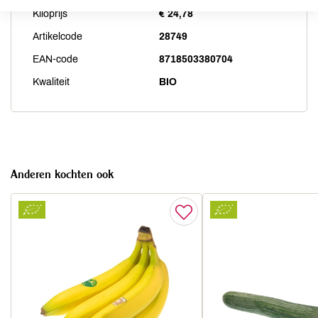
Kiloprijs
€ 24,78
Artikelcode
28749
EAN-code
8718503380704
Kwaliteit
BIO
Anderen kochten ook