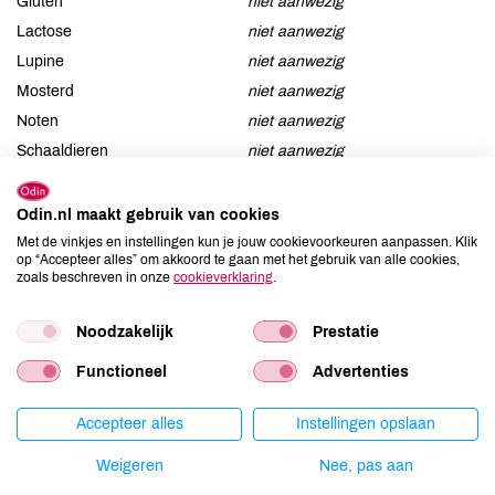
Gluten
niet aanwezig
Lactose
niet aanwezig
Lupine
niet aanwezig
Mosterd
niet aanwezig
Noten
niet aanwezig
Schaaldieren
niet aanwezig
Selderij
niet aanwezig
Sesam
niet aanwezig
Odin.nl maakt gebruik van cookies
Soja
niet aanwezig
Met de vinkjes en instellingen kun je jouw cookievoorkeuren aanpassen. Klik
op “Accepteer alles” om akkoord te gaan met het gebruik van alle cookies,
Vis
niet aanwezig
zoals beschreven in onze
cookieverklaring
.
Weekdieren
niet aanwezig
Zwaveldioxide / sulfieten
niet aanwezig
Noodzakelijk
Prestatie
Functioneel
Advertenties
Productspecificaties
Accepteer alles
Instellingen opslaan
Weigeren
Nee, pas aan
Land van herkomst
NL