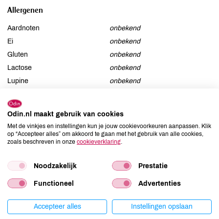
Allergenen
Aardnoten
onbekend
Ei
onbekend
Gluten
onbekend
Lactose
onbekend
Lupine
onbekend
Mosterd
onbekend
Noten
onbekend
Odin.nl maakt gebruik van cookies
Schaaldieren
onbekend
Met de vinkjes en instellingen kun je jouw cookievoorkeuren aanpassen. Klik
Selderij
onbekend
op “Accepteer alles” om akkoord te gaan met het gebruik van alle cookies,
zoals beschreven in onze
cookieverklaring
.
Sesam
onbekend
Soja
onbekend
Noodzakelijk
Prestatie
Vis
onbekend
Functioneel
Advertenties
Weekdieren
onbekend
Zwaveldioxide / sulfieten
onbekend
Accepteer alles
Instellingen opslaan