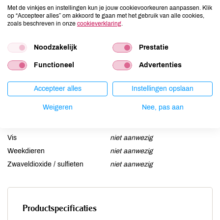
Ei
niet aanwezig
Met de vinkjes en instellingen kun je jouw cookievoorkeuren aanpassen. Klik
op “Accepteer alles” om akkoord te gaan met het gebruik van alle cookies,
Gluten
aanwezig
zoals beschreven in onze
cookieverklaring
.
Lactose
kan bevatten
Lupine
Noodzakelijk
niet aanwezig
Prestatie
Mosterd
niet aanwezig
Functioneel
Advertenties
Noten
kan bevatten
Schaaldieren
niet aanwezig
Accepteer alles
Instellingen opslaan
Selderij
niet aanwezig
Weigeren
Nee, pas aan
Sesam
aanwezig
Soja
niet aanwezig
Vis
niet aanwezig
Weekdieren
niet aanwezig
Zwaveldioxide / sulfieten
niet aanwezig
Productspecificaties