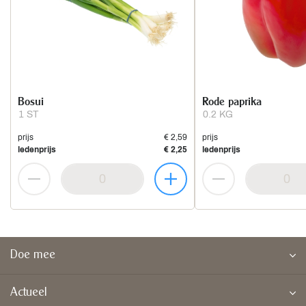
Bosui
Rode paprika
1 ST
0.2 KG
prijs
€ 2,59
prijs
ledenprijs
€ 2,25
ledenprijs
Doe mee
Actueel