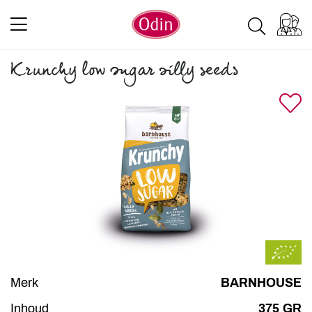
Krunchy low sugar silly seeds
Merk
BARNHOUSE
Inhoud
375 GR