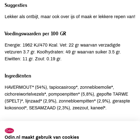
Suggesties
Lekker als ontbijt, maar ook over ijs of maak er lekkere repen van!
Voedingswaarden per 100 GR
Energie: 1962 KJ/470 Kcal. Vet: 22 gr waarvan verzadigde
vetzuren 3.7 gr. Koolhydraten: 49 gr waarvan suiker 3.5 gr.
Eiwitten: 11 gr. Zout: 0.19 gr.
Ingrediënten
HAVERMOUT* (54%), tapiocasiroop*, zonnebloemolie*,
cichoreiwortelvezels*, pompoenpitten* (5,8%), gepofte TARWE
(SPELT)*, lijnzaad* (2,9%), zonnebloempitten* (2,9%), geraspte
kokosnoot*, SESAMZAAD (2,3%), zeezout, kaneel*.
Allergenen
Aardnoten
kan bevatten
Odin.nl maakt gebruik van cookies