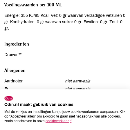
Voedingswaarden per 100 ML
Energie: 355 KJ/85 Kcal. Vet: 0 gr waarvan verzadigde vetzuren 0
gr. Koolhydraten: 0 gr waarvan suiker 0 gr. Eiwitten: 0 gr. Zout: 0
gr.
Ingrediënten
Druiven**.
Allergenen
Aardnoten
niet aanwezig
Ei
niet aanwezig
Gluten
niet aanwezig
Lactose
Odin.nl maakt gebruik van cookies
niet aanwezig
Met de vinkjes en instellingen kun je jouw cookievoorkeuren aanpassen. Klik
Lupine
niet aanwezig
op “Accepteer alles” om akkoord te gaan met het gebruik van alle cookies,
Mosterd
niet aanwezig
zoals beschreven in onze
cookieverklaring
.
Noten
niet aanwezig