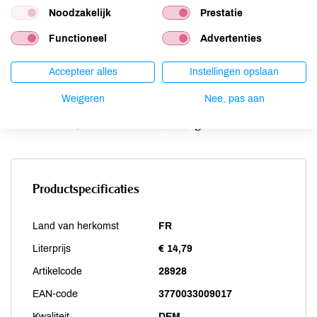
Noodzakelijk
Prestatie
Schaaldieren
niet aanwezig
Selderij
niet aanwezig
Functioneel
Advertenties
Sesam
niet aanwezig
Soja
niet aanwezig
Accepteer alles
Instellingen opslaan
Vis
niet aanwezig
Weigeren
Nee, pas aan
Weekdieren
niet aanwezig
Zwaveldioxide / sulfieten
aanwezig
Productspecificaties
Land van herkomst
FR
Literprijs
€ 14,79
Artikelcode
28928
EAN-code
3770033009017
Kwaliteit
DEM