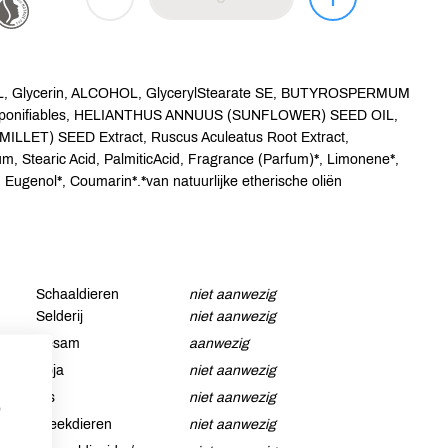
, Glycerin, ALCOHOL, GlycerylStearate SE, BUTYROSPERMUM
nsaponifiables, HELIANTHUS ANNUUS (SUNFLOWER) SEED OIL,
ET) SEED Extract, Ruscus Aculeatus Root Extract,
m, Stearic Acid, PalmiticAcid, Fragrance (Parfum)*, Limonene*,
*, Eugenol*, Coumarin*.*van natuurlijke etherische oliën
Schaaldieren
niet aanwezig
Selderij
niet aanwezig
Sesam
aanwezig
Soja
niet aanwezig
Vis
niet aanwezig
p
Weekdieren
niet aanwezig