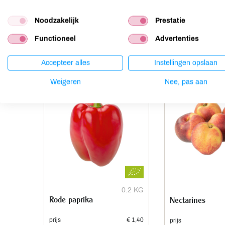
Noten
niet aanwezig
Noodzakelijk
Prestatie
Functioneel
Advertenties
Anderen kochten ook
Accepteer alles
Instellingen opslaan
Weigeren
Nee, pas aan
0.2 KG
Rode paprika
Nectarines
prijs
€ 1,40
prijs