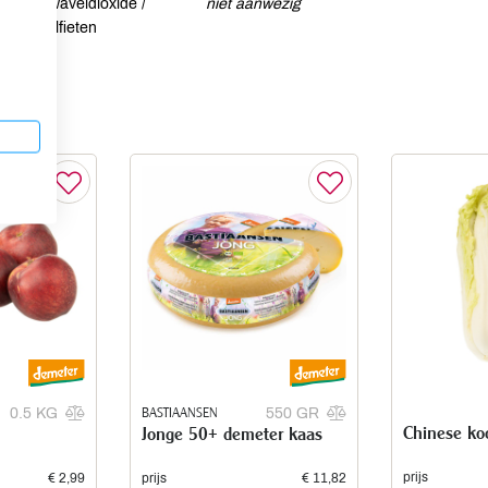
Zwaveldioxide /
niet aanwezig
sulfieten
BASTIAANSEN
0.5 KG
550 GR
Chinese ko
Jonge 50+ demeter kaas
prijs
€ 2,99
prijs
€ 11,82