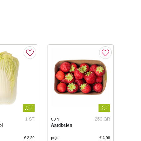
1 ST
ODIN
250 GR
ol
Aardbeien
€ 2,29
prijs
€ 4,99