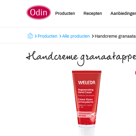
Producten
Recepten
Aanbiedinge
Producten
Alle producten
Handcreme granaata
Handcreme granaatappel