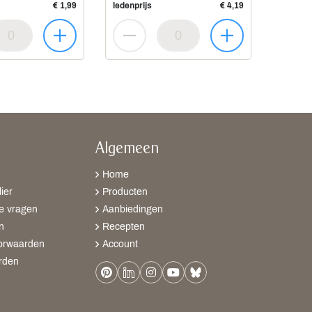
€ 1,99
ledenprijs
€ 4,19
Algemeen
Home
ier
Producten
e vragen
Aanbiedingen
n
Recepten
orwaarden
Account
rden