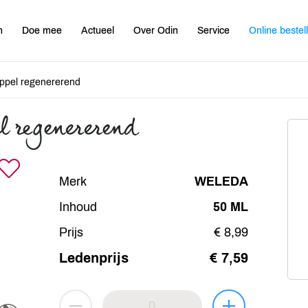
n
Doe mee
Actueel
Over Odin
Service
Online bestel
ppel regenererend
 regenererend
Merk
WELEDA
Inhoud
50 ML
Prijs
€ 8,99
Ledenprijs
€ 7,59