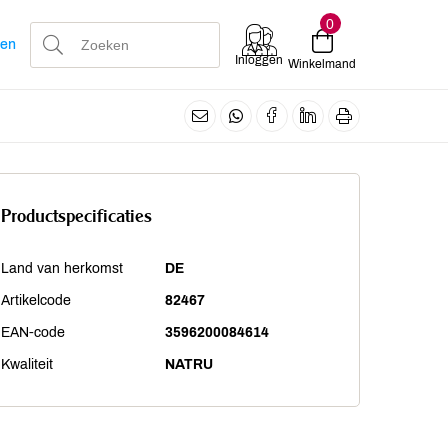
0
len
Inloggen
Winkelmand
Productspecificaties
Land van herkomst
DE
Artikelcode
82467
EAN-code
3596200084614
Kwaliteit
NATRU