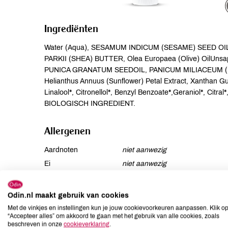
Ingrediënten
Water (Aqua), SESAMUM INDICUM (SESAME) SEED OIL
PARKII (SHEA) BUTTER, Olea Europaea (Olive) OilU
PUNICA GRANATUM SEEDOIL, PANICUM MILIACEUM (MILL
Helianthus Annuus (Sunflower) Petal Extract, Xanthan Gu
Linalool*, Citronellol*, Benzyl Benzoate*,Geraniol*, Citral
BIOLOGISCH INGREDIENT.
Allergenen
Aardnoten
niet aanwezig
Ei
niet aanwezig
Gluten
niet aanwezig
Lactose
niet aanwezig
Odin.nl maakt gebruik van cookies
Lupine
niet aanwezig
Met de vinkjes en instellingen kun je jouw cookievoorkeuren aanpassen. Klik o
“Accepteer alles” om akkoord te gaan met het gebruik van alle cookies, zoals
Mosterd
niet aanwezig
beschreven in onze
cookieverklaring
.