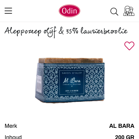
Aleppozeep olijf & 35% laurierbesolie
Merk
AL BARA
Inhoud
200 GR