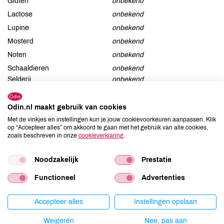
Gluten
onbekend
Lactose
onbekend
Lupine
onbekend
Mosterd
onbekend
Noten
onbekend
Schaaldieren
onbekend
Selderij
onbekend
Sesam
onbekend
Soja
onbekend
Odin.nl maakt gebruik van cookies
Met de vinkjes en instellingen kun je jouw cookievoorkeuren aanpassen. Klik
Vis
onbekend
op “Accepteer alles” om akkoord te gaan met het gebruik van alle cookies,
Weekdieren
onbekend
zoals beschreven in onze
cookieverklaring
.
Zwaveldioxide / sulfieten
onbekend
Noodzakelijk
Prestatie
Functioneel
Advertenties
Productspecificaties
Accepteer alles
Instellingen opslaan
Land van herkomst
SY
Weigeren
Nee, pas aan