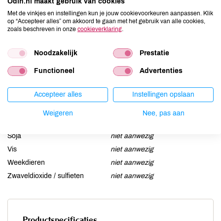
Odin.nl maakt gebruik van cookies
Aardnoten
niet aanwezig
Met de vinkjes en instellingen kun je jouw cookievoorkeuren aanpassen. Klik
Ei
niet aanwezig
op “Accepteer alles” om akkoord te gaan met het gebruik van alle cookies,
zoals beschreven in onze
cookieverklaring
.
Gluten
kan bevatten
Lactose
niet aanwezig
Noodzakelijk
Prestatie
Lupine
niet aanwezig
Functioneel
Advertenties
Mosterd
niet aanwezig
Noten
niet aanwezig
Accepteer alles
Instellingen opslaan
Schaaldieren
niet aanwezig
Selderij
niet aanwezig
Weigeren
Nee, pas aan
Sesam
aanwezig
Soja
niet aanwezig
Vis
niet aanwezig
Weekdieren
niet aanwezig
Zwaveldioxide / sulfieten
niet aanwezig
Productspecificaties