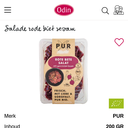
Salade rode biet sesam
Merk
PUR
Inhoud
200 GR