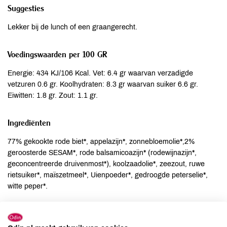
Suggesties
Lekker bij de lunch of een graangerecht.
Voedingswaarden per 100 GR
Energie: 434 KJ/106 Kcal. Vet: 6.4 gr waarvan verzadigde
vetzuren 0.6 gr. Koolhydraten: 8.3 gr waarvan suiker 6.6 gr.
Eiwitten: 1.8 gr. Zout: 1.1 gr.
Ingrediënten
77% gekookte rode biet*, appelazijn*, zonnebloemolie*,2%
geroosterde SESAM*, rode balsamicoazijn* (rodewijnazijn*,
geconcentreerde druivenmost*), koolzaadolie*, zeezout, ruwe
rietsuiker*, maïszetmeel*, Uienpoeder*, gedroogde peterselie*,
witte peper*.
Allergenen