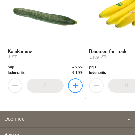
Komkommer
Bananen fair trade
1 ST
1 KG
prijs
€ 2,29
prijs
ledenprijs
€ 1,99
ledenprijs
Doe mee