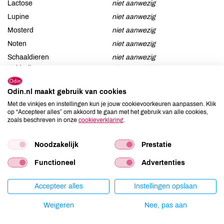
Lactose
niet aanwezig
Lupine
niet aanwezig
Mosterd
niet aanwezig
Noten
niet aanwezig
Schaaldieren
niet aanwezig
Selderij
niet aanwezig
Sesam
niet aanwezig
Odin.nl maakt gebruik van cookies
Soja
niet aanwezig
Met de vinkjes en instellingen kun je jouw cookievoorkeuren aanpassen. Klik
Vis
niet aanwezig
op “Accepteer alles” om akkoord te gaan met het gebruik van alle cookies,
zoals beschreven in onze
cookieverklaring
.
Weekdieren
niet aanwezig
Zwaveldioxide / sulfieten
niet aanwezig
Noodzakelijk
Prestatie
Functioneel
Advertenties
Productspecificaties
Accepteer alles
Instellingen opslaan
Weigeren
Nee, pas aan
Land van herkomst
MG
Kiloprijs
€ 836,33