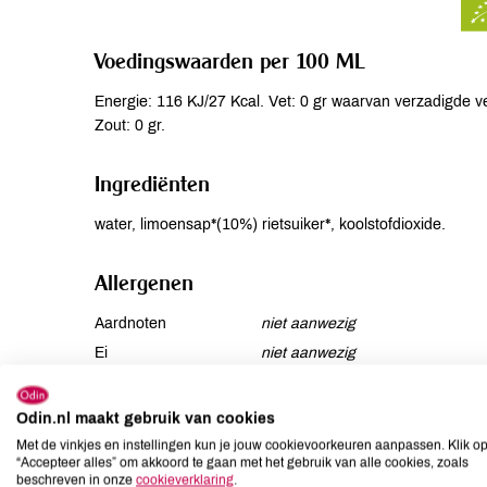
Voedingswaarden per 100 ML
Energie: 116 KJ/27 Kcal. Vet: 0 gr waarvan verzadigde vet
Zout: 0 gr.
Ingrediënten
water, limoensap*(10%) rietsuiker*, koolstofdioxide.
Allergenen
Aardnoten
niet aanwezig
Ei
niet aanwezig
Gluten
niet aanwezig
Lactose
niet aanwezig
Odin.nl maakt gebruik van cookies
Lupine
niet aanwezig
Met de vinkjes en instellingen kun je jouw cookievoorkeuren aanpassen. Klik o
“Accepteer alles” om akkoord te gaan met het gebruik van alle cookies, zoals
Mosterd
niet aanwezig
beschreven in onze
cookieverklaring
.