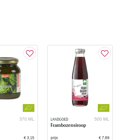
370 ML
LANDGOED
500 ML
Frambozensiroop
€ 3,15
prijs
€ 7,69