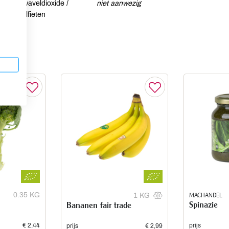
Zwaveldioxide /
niet aanwezig
sulfieten
0.35 KG
MACHANDEL
1 KG
Spinazie
Bananen fair trade
€ 2,44
prijs
prijs
€ 2,99