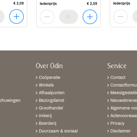
€ 2,09
ledenprijs
ledenprijs
€ 2,59
Over Odin
Service
Coöperatie
Contact
Winkels
Contactformul
Afhaalpunten
Meestgesteld
schuwingen
Bezorgdienst
Nieuwsbrieve
Groothandel
Algemene vo
Imkerij
Actievoorwaa
Boerderij
Privacy
Duurzaam & sociaal
Disclaimer