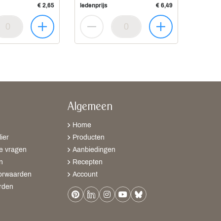
€ 2,65
ledenprijs
€ 6,49
Algemeen
Home
ier
Producten
e vragen
Aanbiedingen
n
Recepten
orwaarden
Account
rden