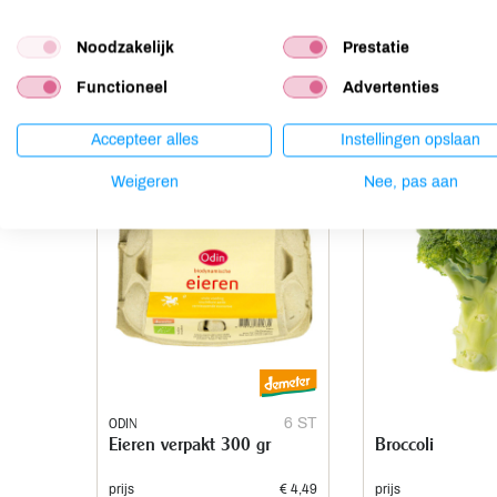
Noten
niet aanwezig
Noodzakelijk
Prestatie
Functioneel
Advertenties
Anderen kochten ook
Accepteer alles
Instellingen opslaan
Weigeren
Nee, pas aan
ODIN
6 ST
Eieren verpakt 300 gr
Broccoli
prijs
€ 4,49
prijs