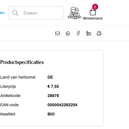
0
len
Inloggen
Winkelmand
Productspecificaties
Land van herkomst
DE
Literprijs
€ 7,55
Artikelcode
28876
EAN-code
0000042282204
Kwaliteit
BIO