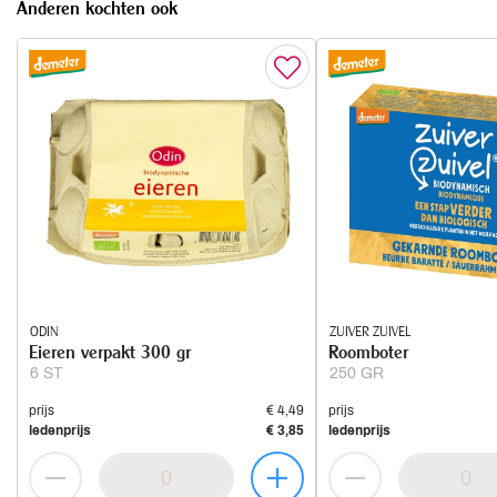
Anderen kochten ook
ODIN
ZUIVER ZUIVEL
Eieren verpakt 300 gr
Roomboter
6 ST
250 GR
prijs
€ 4,49
prijs
ledenprijs
€ 3,85
ledenprijs