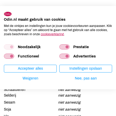
Ingrediënten
druivensap rood**.
Odin.nl maakt gebruik van cookies
Met de vinkjes en instellingen kun je jouw cookievoorkeuren aanpassen. Klik
op “Accepteer alles” om akkoord te gaan met het gebruik van alle cookies,
Allergenen
zoals beschreven in onze
cookieverklaring
.
Aardnoten
niet aanwezig
Noodzakelijk
Prestatie
Ei
niet aanwezig
Gluten
niet aanwezig
Functioneel
Advertenties
Lactose
niet aanwezig
Accepteer alles
Instellingen opslaan
Lupine
niet aanwezig
Mosterd
niet aanwezig
Weigeren
Nee, pas aan
Noten
niet aanwezig
Schaaldieren
niet aanwezig
Selderij
niet aanwezig
Sesam
niet aanwezig
Soja
niet aanwezig