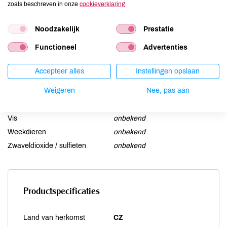
zoals beschreven in onze
cookieverklaring
.
Lactose
onbekend
Lupine
onbekend
Noodzakelijk
Prestatie
Mosterd
onbekend
Functioneel
Advertenties
Noten
onbekend
Schaaldieren
onbekend
Accepteer alles
Instellingen opslaan
Selderij
onbekend
Weigeren
Nee, pas aan
Sesam
onbekend
Soja
onbekend
Vis
onbekend
Weekdieren
onbekend
Zwaveldioxide / sulfieten
onbekend
Productspecificaties
Land van herkomst
CZ