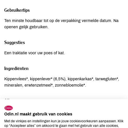
Gebruikertips
Ten minste houdbaar tot op de verpakking vermelde datum. Na
openen gelijk gebruiken.
Suggesties
Een traktatie voor uw poes of kat.
Ingrediënten
Kippenvlees*, kippenlever* (6,5%), kippenkarkas*, tarwegluten*,
mineralen, erwtenzetmeel*, zonnebloemolie*.
Allergenen
Aardnoten
onbekend
Odin.nl maakt gebruik van cookies
Ei
onbekend
Met de vinkjes en instellingen kun je jouw cookievoorkeuren aanpassen. Klik
op “Accepteer alles” om akkoord te gaan met het gebruik van alle cookies,
Gluten
onbekend