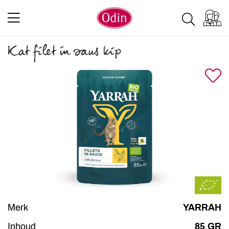
Kat filet in saus kip
Merk
YARRAH
Inhoud
85 GR