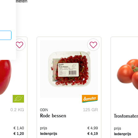
sulfieten
0.2 KG
ODIN
125 GR
Rode bessen
Trostomate
€ 1,40
prijs
€ 4,99
prijs
€ 1,20
ledenprijs
€ 4,19
ledenprijs