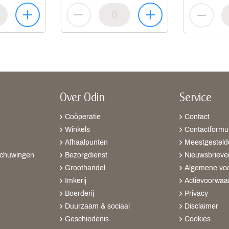
Over Odin
Service
Coöperatie
Contact
Winkels
Contactformul
Afhaalpunten
Meestgesteld
schuwingen
Bezorgdienst
Nieuwsbrieve
Groothandel
Algemene vo
Imkerij
Actievoorwaa
Boerderij
Privacy
Duurzaam & sociaal
Disclaimer
Geschiedenis
Cookies