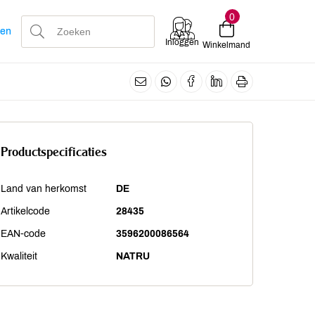
0
len
Inloggen
Winkelmand
Productspecificaties
Land van herkomst
DE
Artikelcode
28435
EAN-code
3596200086564
Kwaliteit
NATRU