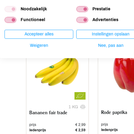
Noodzakelijk
Prestatie
Functioneel
Advertenties
Anderen kochten ook
Accepteer alles
Instellingen opslaan
Aanbieding
Weigeren
Nee, pas aan
1 KG
Rode paprika
Bananen fair trade
prijs
prijs
€ 2,99
ledenprijs
ledenprijs
€ 2,59