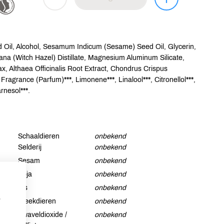
 Oil, Alcohol, Sesamum Indicum (Sesame) Seed Oil, Glycerin,
na (Witch Hazel) Distillate, Magnesium Aluminum Silicate,
, Althaea Officinalis Root Extract, Chondrus Crispus
grance (Parfum)***, Limonene***, Linalool***, Citronellol***,
rnesol***.
Schaaldieren
onbekend
Selderij
onbekend
Sesam
onbekend
Soja
onbekend
Vis
onbekend
p
Weekdieren
onbekend
Zwaveldioxide /
onbekend