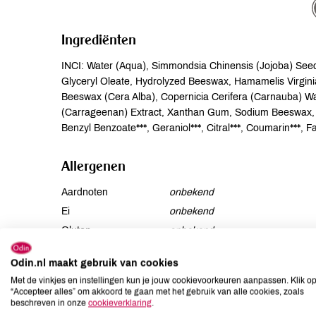
Ingrediënten
INCI: Water (Aqua), Simmondsia Chinensis (Jojoba) Seed
Glyceryl Oleate, Hydrolyzed Beeswax, Hamamelis Virginia
Beeswax (Cera Alba), Copernicia Cerifera (Carnauba) Wax
(Carrageenan) Extract, Xanthan Gum, Sodium Beeswax, Fra
Benzyl Benzoate***, Geraniol***, Citral***, Coumarin***, Fa
Allergenen
Aardnoten
onbekend
Ei
onbekend
Gluten
onbekend
Lactose
onbekend
Odin.nl maakt gebruik van cookies
Lupine
onbekend
Met de vinkjes en instellingen kun je jouw cookievoorkeuren aanpassen. Klik o
Mosterd
onbekend
“Accepteer alles” om akkoord te gaan met het gebruik van alle cookies, zoals
beschreven in onze
cookieverklaring
.
Noten
onbekend