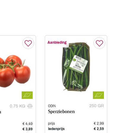
Aanbieding
ODIN
250 GR
0.75 KG
Sperziebonen
n
prijs
€ 2,99
€ 4,49
ledenprijs
€ 2,59
€ 3,89