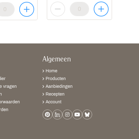
Algemeen
Home
ier
Producten
e vragen
Aanbiedingen
n
Recepten
orwaarden
Account
rden