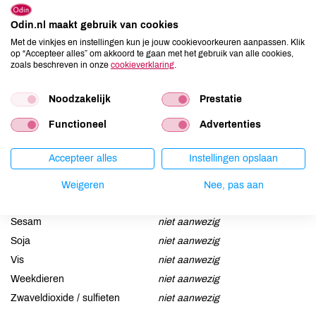
Odin.nl maakt gebruik van cookies
Allergenen
Met de vinkjes en instellingen kun je jouw cookievoorkeuren aanpassen. Klik
op “Accepteer alles” om akkoord te gaan met het gebruik van alle cookies,
Aardnoten
niet aanwezig
zoals beschreven in onze
cookieverklaring
.
Ei
niet aanwezig
Gluten
niet aanwezig
Noodzakelijk
Prestatie
Lactose
niet aanwezig
Functioneel
Advertenties
Lupine
niet aanwezig
Mosterd
niet aanwezig
Accepteer alles
Instellingen opslaan
Noten
aanwezig
Weigeren
Nee, pas aan
Schaaldieren
niet aanwezig
Selderij
niet aanwezig
Sesam
niet aanwezig
Soja
niet aanwezig
Vis
niet aanwezig
Weekdieren
niet aanwezig
Zwaveldioxide / sulfieten
niet aanwezig