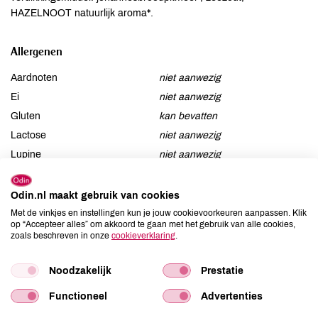
HAZELNOOT natuurlijk aroma*.
Allergenen
Aardnoten
niet aanwezig
Ei
niet aanwezig
Gluten
kan bevatten
Lactose
niet aanwezig
Lupine
niet aanwezig
Mosterd
kan bevatten
Noten
aanwezig
Odin.nl maakt gebruik van cookies
Schaaldieren
niet aanwezig
Met de vinkjes en instellingen kun je jouw cookievoorkeuren aanpassen. Klik
op “Accepteer alles” om akkoord te gaan met het gebruik van alle cookies,
Selderij
kan bevatten
zoals beschreven in onze
cookieverklaring
.
Sesam
niet aanwezig
Soja
kan bevatten
Noodzakelijk
Prestatie
Vis
niet aanwezig
Functioneel
Advertenties
Weekdieren
niet aanwezig