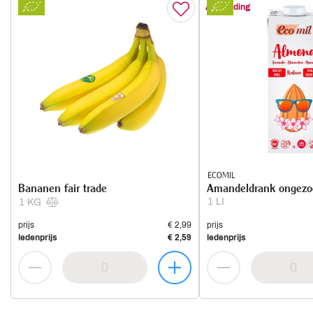
Aanbieding
ECOMIL
Bananen fair trade
Amandeldrank ongezo
1 LI
1 KG
prijs
€ 2,99
prijs
ledenprijs
€ 2,59
ledenprijs