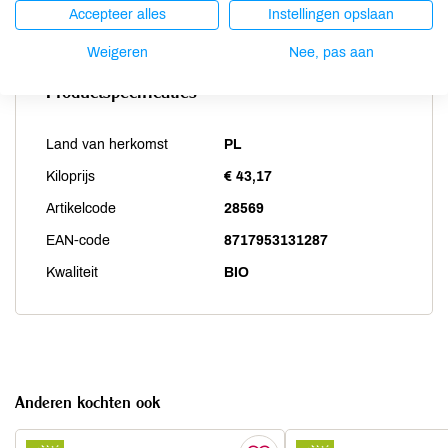
Zwaveldioxide / sulfieten
niet aanwezig
Accepteer alles
Instellingen opslaan
Weigeren
Nee, pas aan
Productspecificaties
Land van herkomst
PL
Kiloprijs
€ 43,17
Artikelcode
28569
EAN-code
8717953131287
Kwaliteit
BIO
Anderen kochten ook