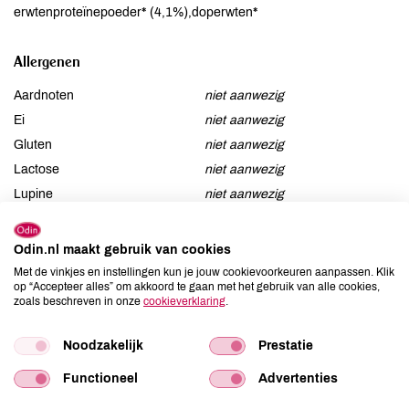
erwtenproteïnepoeder* (4,1%),doperwten*
Allergenen
Aardnoten
niet aanwezig
Ei
niet aanwezig
Gluten
niet aanwezig
Lactose
niet aanwezig
Lupine
niet aanwezig
Mosterd
niet aanwezig
Noten
niet aanwezig
Odin.nl maakt gebruik van cookies
Schaaldieren
niet aanwezig
Met de vinkjes en instellingen kun je jouw cookievoorkeuren aanpassen. Klik
op “Accepteer alles” om akkoord te gaan met het gebruik van alle cookies,
Selderij
niet aanwezig
zoals beschreven in onze
cookieverklaring
.
Sesam
niet aanwezig
Soja
niet aanwezig
Noodzakelijk
Prestatie
Vis
niet aanwezig
Functioneel
Advertenties
Weekdieren
niet aanwezig