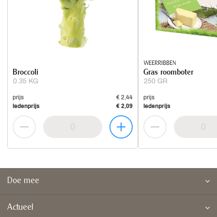
WEERRIBBEN
Broccoli
Gras roomboter
0.35 KG
250 GR
prijs
€ 2,44
prijs
ledenprijs
€ 2,09
ledenprijs
Doe mee
Actueel