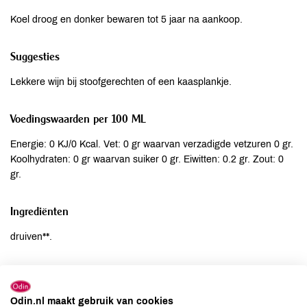
Koel droog en donker bewaren tot 5 jaar na aankoop.
Suggesties
Lekkere wijn bij stoofgerechten of een kaasplankje.
Voedingswaarden per 100 ML
Energie: 0 KJ/0 Kcal. Vet: 0 gr waarvan verzadigde vetzuren 0 gr.
Koolhydraten: 0 gr waarvan suiker 0 gr. Eiwitten: 0.2 gr. Zout: 0
gr.
Ingrediënten
druiven**.
Allergenen
Aardnoten
niet aanwezig
Odin.nl maakt gebruik van cookies