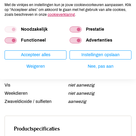
Ei
niet aanwezig
Met de vinkjes en instellingen kun je jouw cookievoorkeuren aanpassen. Klik
op “Accepteer alles” om akkoord te gaan met het gebruik van alle cookies,
Gluten
niet aanwezig
zoals beschreven in onze
cookieverklaring
.
Lactose
niet aanwezig
Lupine
Noodzakelijk
niet aanwezig
Prestatie
Mosterd
niet aanwezig
Functioneel
Advertenties
Noten
niet aanwezig
Schaaldieren
niet aanwezig
Accepteer alles
Instellingen opslaan
Selderij
niet aanwezig
Weigeren
Nee, pas aan
Sesam
niet aanwezig
Soja
niet aanwezig
Vis
niet aanwezig
Weekdieren
niet aanwezig
Zwaveldioxide / sulfieten
aanwezig
Productspecificaties