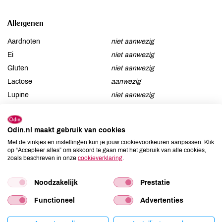
Allergenen
Aardnoten
niet aanwezig
Ei
niet aanwezig
Gluten
niet aanwezig
Lactose
aanwezig
Lupine
niet aanwezig
Mosterd
niet aanwezig
Noten
niet aanwezig
Odin.nl maakt gebruik van cookies
Schaaldieren
niet aanwezig
Met de vinkjes en instellingen kun je jouw cookievoorkeuren aanpassen. Klik
Selderij
niet aanwezig
op “Accepteer alles” om akkoord te gaan met het gebruik van alle cookies,
zoals beschreven in onze
cookieverklaring
.
Sesam
niet aanwezig
Soja
niet aanwezig
Noodzakelijk
Prestatie
Vis
niet aanwezig
Weekdieren
niet aanwezig
Functioneel
Advertenties
Zwaveldioxide / sulfieten
niet aanwezig