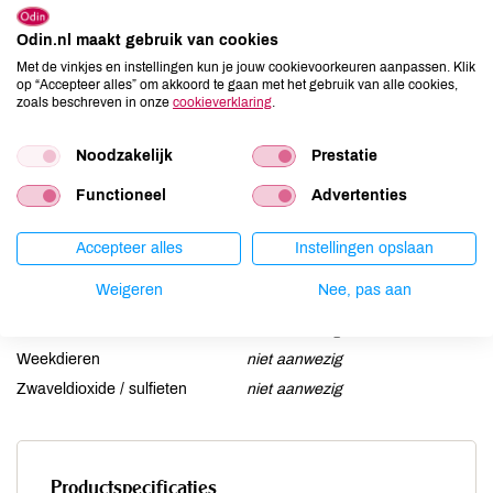
Aardnoten
niet aanwezig
Ei
niet aanwezig
Odin.nl maakt gebruik van cookies
Met de vinkjes en instellingen kun je jouw cookievoorkeuren aanpassen. Klik
Gluten
niet aanwezig
op “Accepteer alles” om akkoord te gaan met het gebruik van alle cookies,
Lactose
niet aanwezig
zoals beschreven in onze
cookieverklaring
.
Lupine
niet aanwezig
Noodzakelijk
Prestatie
Mosterd
niet aanwezig
Noten
niet aanwezig
Functioneel
Advertenties
Schaaldieren
niet aanwezig
Selderij
niet aanwezig
Accepteer alles
Instellingen opslaan
Sesam
niet aanwezig
Weigeren
Nee, pas aan
Soja
niet aanwezig
Vis
niet aanwezig
Weekdieren
niet aanwezig
Zwaveldioxide / sulfieten
niet aanwezig
Productspecificaties