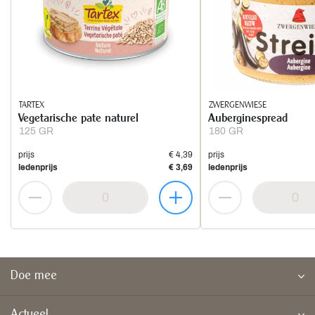
TARTEX
ZWERGENWIESE
Vegetarische pate naturel
Auberginespread
125 GR
180 GR
prijs
€ 4,39
prijs
ledenprijs
€ 3,69
ledenprijs
Doe mee
Actueel