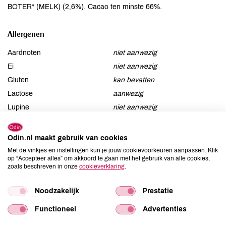
BOTER* (MELK) (2,6%). Cacao ten minste 66%.
Allergenen
Aardnoten
niet aanwezig
Ei
niet aanwezig
Gluten
kan bevatten
Lactose
aanwezig
Lupine
niet aanwezig
Mosterd
niet aanwezig
Noten
aanwezig
Odin.nl maakt gebruik van cookies
Schaaldieren
niet aanwezig
Met de vinkjes en instellingen kun je jouw cookievoorkeuren aanpassen. Klik
op “Accepteer alles” om akkoord te gaan met het gebruik van alle cookies,
Selderij
niet aanwezig
zoals beschreven in onze
cookieverklaring
.
Sesam
niet aanwezig
Soja
niet aanwezig
Noodzakelijk
Prestatie
Vis
niet aanwezig
Functioneel
Advertenties
Weekdieren
niet aanwezig