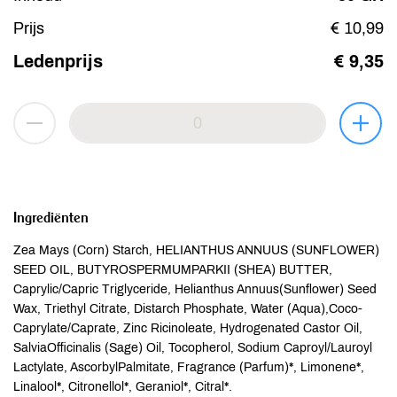
Prijs
€ 10,99
Ledenprijs
€ 9,35
Ingrediënten
Zea Mays (Corn) Starch, HELIANTHUS ANNUUS (SUNFLOWER)
SEED OIL, BUTYROSPERMUMPARKII (SHEA) BUTTER,
Caprylic/Capric Triglyceride, Helianthus Annuus(Sunflower) Seed
Wax, Triethyl Citrate, Distarch Phosphate, Water (Aqua),Coco-
Caprylate/Caprate, Zinc Ricinoleate, Hydrogenated Castor Oil,
SalviaOfficinalis (Sage) Oil, Tocopherol, Sodium Caproyl/Lauroyl
Lactylate, AscorbylPalmitate, Fragrance (Parfum)*, Limonene*,
Linalool*, Citronellol*, Geraniol*, Citral*.