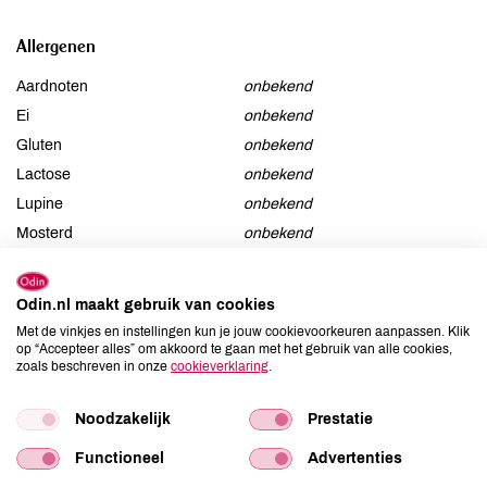
Allergenen
Aardnoten
onbekend
Ei
onbekend
Gluten
onbekend
Lactose
onbekend
Lupine
onbekend
Mosterd
onbekend
Noten
onbekend
Schaaldieren
onbekend
Odin.nl maakt gebruik van cookies
Selderij
onbekend
Met de vinkjes en instellingen kun je jouw cookievoorkeuren aanpassen. Klik
Sesam
onbekend
op “Accepteer alles” om akkoord te gaan met het gebruik van alle cookies,
zoals beschreven in onze
cookieverklaring
.
Soja
onbekend
Vis
onbekend
Noodzakelijk
Prestatie
Weekdieren
onbekend
Functioneel
Advertenties
Zwaveldioxide / sulfieten
onbekend