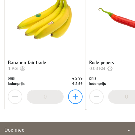
Bananen fair trade
Rode pepers
1 KG
0.03 KG
prijs
€ 2,99
prijs
ledenprijs
€ 2,59
ledenprijs
Doe mee