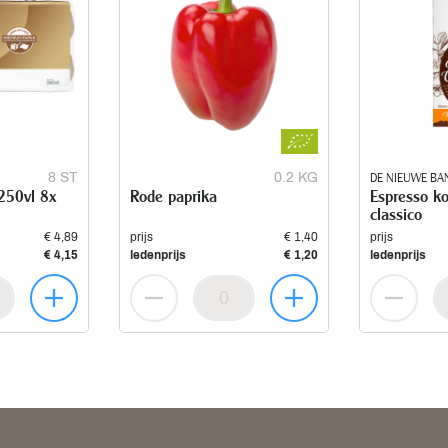
8 ST
0.2 KG
DE NIEUWE BA
 250vl 8x
Rode paprika
Espresso k
classico
€ 4,89
prijs
€ 1,40
prijs
€ 4,15
ledenprijs
€ 1,20
ledenprijs