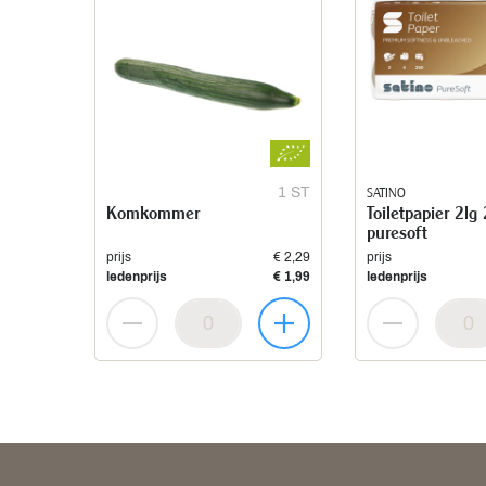
1 ST
SATINO
Komkommer
Toiletpapier 2lg
puresoft
prijs
€ 2,29
prijs
ledenprijs
€ 1,99
ledenprijs