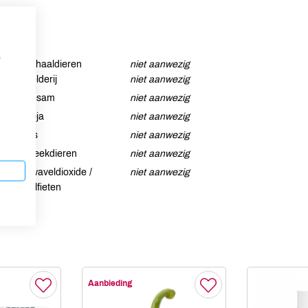
p
Schaaldieren
niet aanwezig
Selderij
niet aanwezig
Sesam
niet aanwezig
Soja
niet aanwezig
Vis
niet aanwezig
Weekdieren
niet aanwezig
Zwaveldioxide /
niet aanwezig
sulfieten
Aanbieding