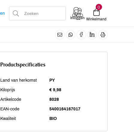
0
len
Inloggen
Winkelmand
Productspecificaties
Land van herkomst
PY
Kiloprijs
€ 9,98
Artikelcode
8028
EAN-code
5400164167017
Kwaliteit
BIO