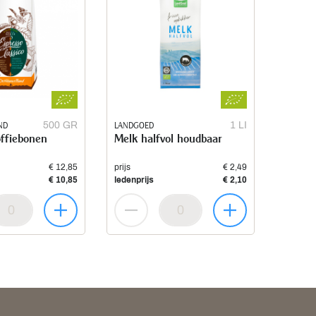
ND
500 GR
LANDGOED
1 LI
offiebonen
Melk halfvol houdbaar
€ 12,85
prijs
€ 2,49
€ 10,85
ledenprijs
€ 2,10