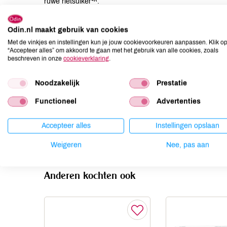
ruwe rietsuiker*^.
Allergenen
Odin.nl maakt gebruik van cookies
Met de vinkjes en instellingen kun je jouw cookievoorkeuren aanpassen. Klik o
Aardnoten
niet aanwezig
“Accepteer alles” om akkoord te gaan met het gebruik van alle cookies, zoals
beschreven in onze
cookieverklaring
.
Ei
niet aanwezig
Gluten
niet aanwezig
Noodzakelijk
Prestatie
Lactose
niet aanwezig
Functioneel
Advertenties
Lupine
niet aanwezig
Mosterd
niet aanwezig
Accepteer alles
Instellingen opslaan
Noten
niet aanwezig
Weigeren
Nee, pas aan
Anderen kochten ook