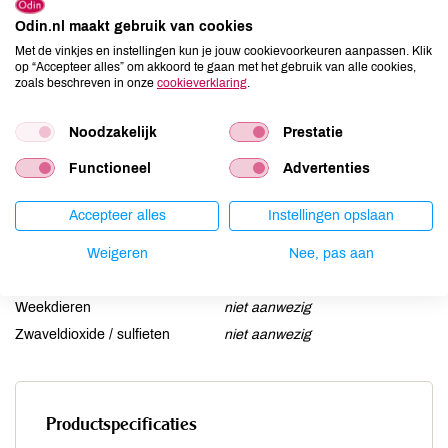
Ei
niet aanwezig
Odin.nl maakt gebruik van cookies
Gluten
aanwezig
Met de vinkjes en instellingen kun je jouw cookievoorkeuren aanpassen. Klik
op “Accepteer alles” om akkoord te gaan met het gebruik van alle cookies,
Lactose
niet aanwezig
zoals beschreven in onze
cookieverklaring
.
Lupine
niet aanwezig
Mosterd
niet aanwezig
Noodzakelijk
Prestatie
Noten
kan bevatten
Functioneel
Advertenties
Schaaldieren
niet aanwezig
Selderij
niet aanwezig
Accepteer alles
Instellingen opslaan
Sesam
kan bevatten
Soja
Weigeren
kan bevatten
Nee, pas aan
Vis
niet aanwezig
Weekdieren
niet aanwezig
Zwaveldioxide / sulfieten
niet aanwezig
Productspecificaties