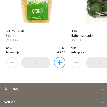
NIEUWE BAND
ODIN
Gierst
Baby avocado
500 GR
350 GR
prijs
€ 2,59
prijs
ledenprijs
€ 2,19
ledenprijs
Doe mee
Actueel