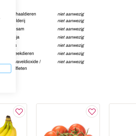
Schaaldieren
niet aanwezig
p
Selderij
niet aanwezig
Sesam
niet aanwezig
Soja
niet aanwezig
Vis
niet aanwezig
Weekdieren
niet aanwezig
Zwaveldioxide /
niet aanwezig
sulfieten