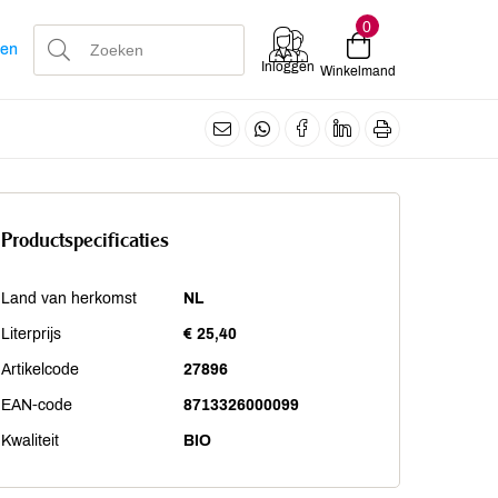
0
len
Inloggen
Winkelmand
Productspecificaties
Land van herkomst
NL
Literprijs
€ 25,40
Artikelcode
27896
EAN-code
8713326000099
Kwaliteit
BIO