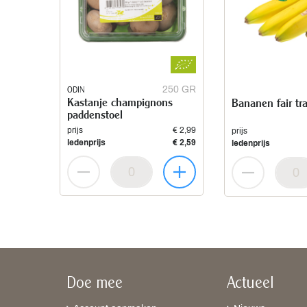
ODIN
250 GR
Kastanje champignons
Bananen fair tr
paddenstoel
prijs
€ 2,99
prijs
ledenprijs
€ 2,59
ledenprijs
Doe mee
Actueel