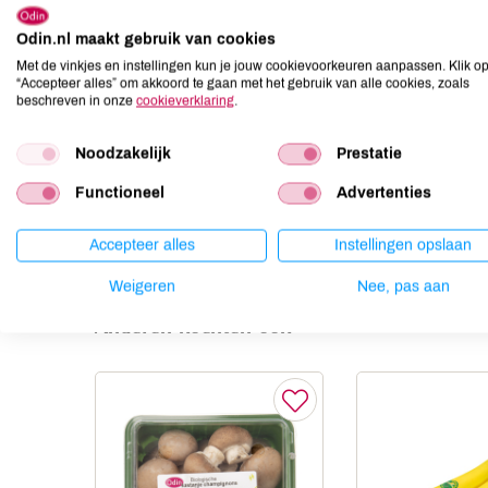
Allergenen
Odin.nl maakt gebruik van cookies
Aardnoten
niet aanwezig
Met de vinkjes en instellingen kun je jouw cookievoorkeuren aanpassen. Klik o
Ei
niet aanwezig
“Accepteer alles” om akkoord te gaan met het gebruik van alle cookies, zoals
beschreven in onze
cookieverklaring
.
Gluten
niet aanwezig
Lactose
niet aanwezig
Noodzakelijk
Prestatie
Lupine
niet aanwezig
Functioneel
Advertenties
Mosterd
niet aanwezig
Noten
niet aanwezig
Accepteer alles
Instellingen opslaan
Weigeren
Nee, pas aan
Anderen kochten ook