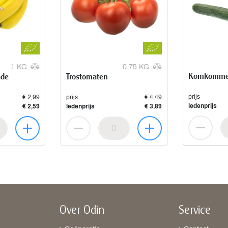
1 KG
0.75 KG
Komkomme
ade
Trostomaten
prijs
€ 2,99
prijs
€ 4,49
ledenprijs
€ 2,59
ledenprijs
€ 3,89
Over Odin
Service