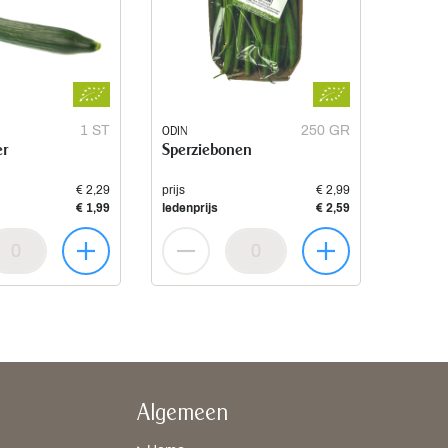
1 ST
ODIN
250 GR
r
Sperziebonen
€ 2,29
prijs
€ 2,99
€ 1,99
ledenprijs
€ 2,59
Algemeen