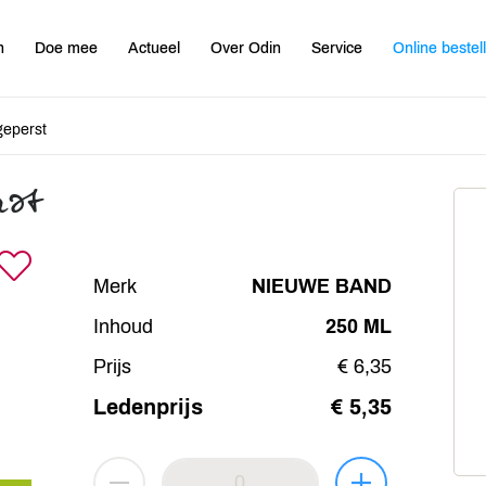
n
Doe mee
Actueel
Over Odin
Service
Online bestel
geperst
rst
Merk
NIEUWE BAND
Inhoud
250 ML
Prijs
€ 6,35
Ledenprijs
€ 5,35