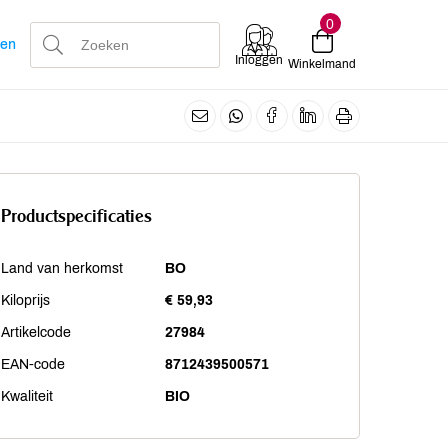
0
len
Inloggen
Winkelmand
Productspecificaties
Land van herkomst
BO
Kiloprijs
€ 59,93
Artikelcode
27984
EAN-code
8712439500571
Kwaliteit
BIO