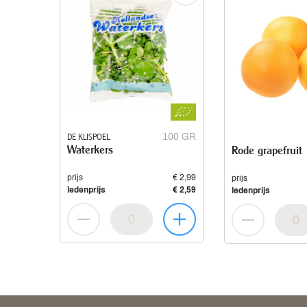
DE KLISPOEL
100 GR
Waterkers
Rode grapefruit
prijs
€ 2,99
prijs
ledenprijs
€ 2,59
ledenprijs