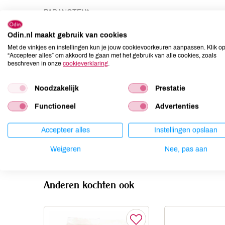
PARANOTEN*.
Odin.nl maakt gebruik van cookies
Allergenen
Met de vinkjes en instellingen kun je jouw cookievoorkeuren aanpassen. Klik o
“Accepteer alles” om akkoord te gaan met het gebruik van alle cookies, zoals
Aardnoten
kan bevatten
beschreven in onze
cookieverklaring
.
Ei
niet aanwezig
Gluten
niet aanwezig
Noodzakelijk
Prestatie
Lactose
niet aanwezig
Functioneel
Advertenties
Lupine
niet aanwezig
Mosterd
niet aanwezig
Accepteer alles
Instellingen opslaan
Noten
aanwezig
Weigeren
Nee, pas aan
Anderen kochten ook