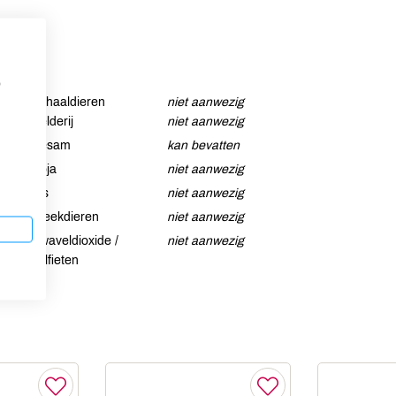
p
Schaaldieren
niet aanwezig
Selderij
niet aanwezig
Sesam
kan bevatten
Soja
niet aanwezig
Vis
niet aanwezig
Weekdieren
niet aanwezig
Zwaveldioxide /
niet aanwezig
sulfieten