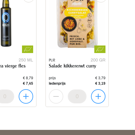
250 ML
PUR
200 GR
tra vierge fles
Salade kikkererwt curry
€ 8,79
prijs
€ 3,79
€ 7,45
ledenprijs
€ 3,19