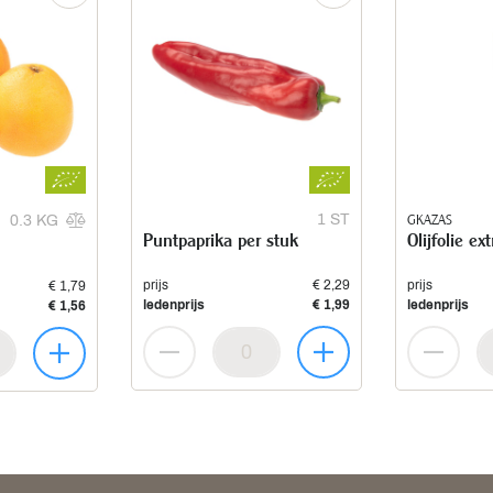
1 ST
GKAZAS
0.3 KG
Puntpaprika per stuk
Olijfolie ex
prijs
€ 2,29
prijs
€ 1,79
ledenprijs
€ 1,99
ledenprijs
€ 1,56