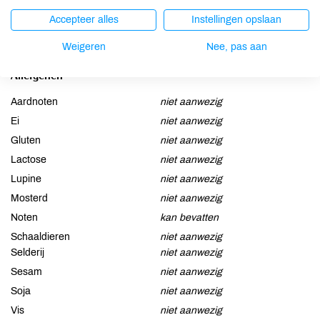
rauwe cacaomassa*, cacaoboter*, kokosbloesemsuiker*, raw
Accepteer alles
Instellingen opslaan
cacaonibs* (10%), lucumapoeder*, vanillepoeder*.
Chocoladegedeelte bevat minimaal 82% cacao.
Weigeren
Nee, pas aan
Allergenen
Aardnoten
niet aanwezig
Ei
niet aanwezig
Gluten
niet aanwezig
Lactose
niet aanwezig
Lupine
niet aanwezig
Mosterd
niet aanwezig
Noten
kan bevatten
Schaaldieren
niet aanwezig
Selderij
niet aanwezig
Sesam
niet aanwezig
Soja
niet aanwezig
Vis
niet aanwezig