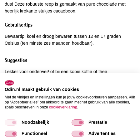
dus! Deze robuuste reep is gemaakt van pure chocolade met
heerlijk krokante stukjes cacaoboon.
Gebruikertips
Bewaartip: koel en droog bewaren tussen 12 en 17 graden
Celsius (ten minste zes maanden houdbaar).
Suggesties
Lekker voor onderweg of bij een kopje koffie of thee.
Voedingswaarden per 100 GR
Odin.nl maakt gebruik van cookies
Met de vinkjes en instellingen kun je jouw cookievoorkeuren aanpassen. Klik
Energie: 2674 KJ/646 Kcal. Vet: 55 gr waarvan verzadigde
op “Accepteer alles” om akkoord te gaan met het gebruik van alle cookies,
vetzuren 33 gr. Koolhydraten: 26 gr waarvan suiker 16 gr.
zoals beschreven in onze
cookieverklaring
.
Eiwitten: 8.1 gr. Zout: 0.04 gr.
Noodzakelijk
Prestatie
Ingrediënten
Functioneel
Advertenties