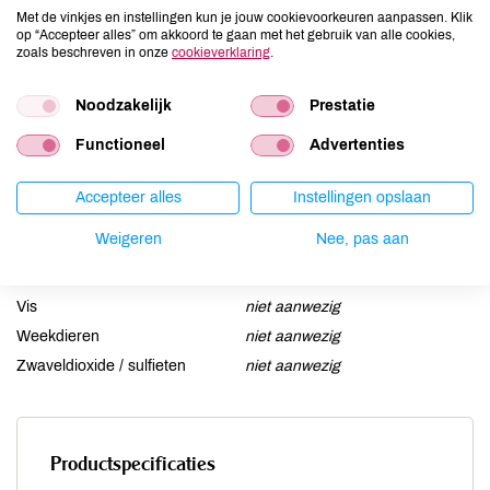
Ei
niet aanwezig
Met de vinkjes en instellingen kun je jouw cookievoorkeuren aanpassen. Klik
op “Accepteer alles” om akkoord te gaan met het gebruik van alle cookies,
Gluten
kan bevatten
zoals beschreven in onze
cookieverklaring
.
Lactose
kan bevatten
Lupine
Noodzakelijk
niet aanwezig
Prestatie
Mosterd
niet aanwezig
Functioneel
Advertenties
Noten
kan bevatten
Schaaldieren
niet aanwezig
Accepteer alles
Instellingen opslaan
Selderij
niet aanwezig
Weigeren
Nee, pas aan
Sesam
niet aanwezig
Soja
niet aanwezig
Vis
niet aanwezig
Weekdieren
niet aanwezig
Zwaveldioxide / sulfieten
niet aanwezig
Productspecificaties