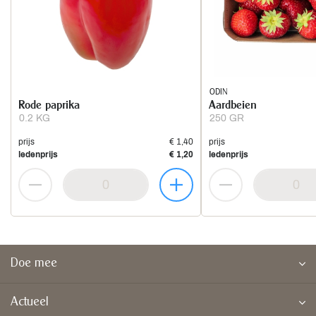
ODIN
Rode paprika
Aardbeien
0.2 KG
250 GR
prijs
€ 1,40
prijs
ledenprijs
€ 1,20
ledenprijs
Doe mee
Actueel