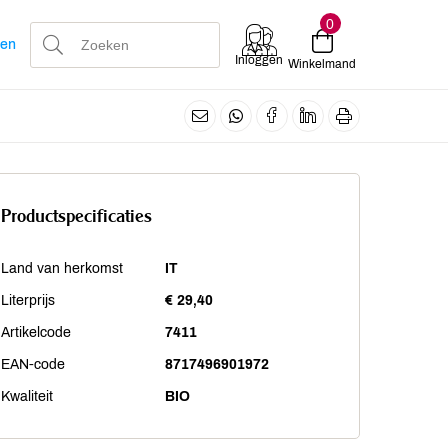
0
len
Inloggen
Winkelmand
Productspecificaties
Land van herkomst
IT
Literprijs
€ 29,40
Artikelcode
7411
EAN-code
8717496901972
Kwaliteit
BIO