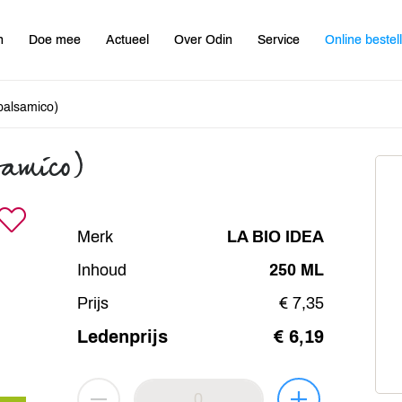
n
Doe mee
Actueel
Over Odin
Service
Online bestel
balsamico)
samico)
Merk
LA BIO IDEA
Inhoud
250 ML
Prijs
€ 7,35
Ledenprijs
€ 6,19