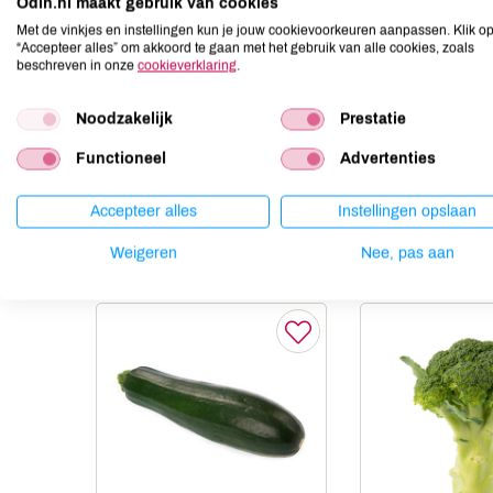
Odin.nl maakt gebruik van cookies
Ei
niet aanwezig
Met de vinkjes en instellingen kun je jouw cookievoorkeuren aanpassen. Klik o
Gluten
niet aanwezig
“Accepteer alles” om akkoord te gaan met het gebruik van alle cookies, zoals
beschreven in onze
cookieverklaring
.
Lactose
niet aanwezig
Lupine
niet aanwezig
Noodzakelijk
Prestatie
Mosterd
niet aanwezig
Noten
niet aanwezig
Functioneel
Advertenties
Accepteer alles
Instellingen opslaan
Anderen kochten ook
Weigeren
Nee, pas aan