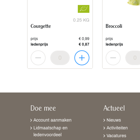
0.25 KG
Courgette
Broccoli
prijs
€ 0,99
prijs
ledenprijs
€ 0,87
ledenprijs
Doe mee
Actueel
Account aanmaken
Nieuws
Lidmaatschap en
Activiteiten
ledenvoordeel
Vacatures