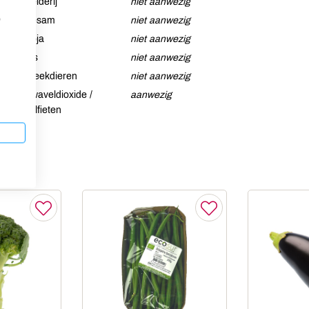
Selderij
niet aanwezig
p
Sesam
niet aanwezig
Soja
niet aanwezig
Vis
niet aanwezig
Weekdieren
niet aanwezig
Zwaveldioxide /
aanwezig
sulfieten