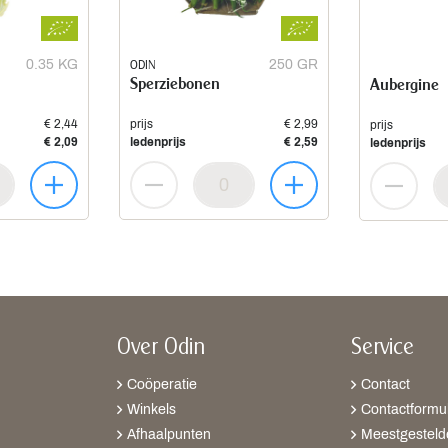
0.35 KG
ODIN
250 GR
Sperziebonen
Aubergine
€ 2,44
prijs
€ 2,99
prijs
€ 2,09
ledenprijs
€ 2,59
ledenprijs
Over Odin
Service
Coöperatie
Contact
Winkels
Contactformul
Afhaalpunten
Meestgesteld