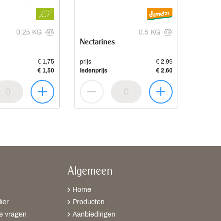
0.25 KG
0.5 KG
Nectarines
€ 1,75
prijs
€ 2,99
€ 1,50
ledenprijs
€ 2,60
Algemeen
Home
ier
Producten
e vragen
Aanbiedingen