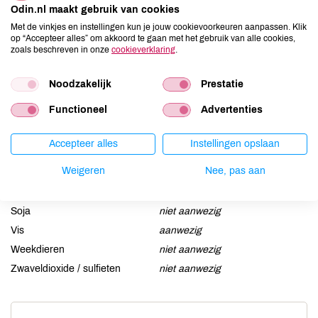
Odin.nl maakt gebruik van cookies
Aardnoten
niet aanwezig
Met de vinkjes en instellingen kun je jouw cookievoorkeuren aanpassen. Klik
op “Accepteer alles” om akkoord te gaan met het gebruik van alle cookies,
Ei
niet aanwezig
zoals beschreven in onze
cookieverklaring
.
Gluten
niet aanwezig
Lactose
niet aanwezig
Noodzakelijk
Prestatie
Lupine
niet aanwezig
Functioneel
Advertenties
Mosterd
niet aanwezig
Noten
niet aanwezig
Accepteer alles
Instellingen opslaan
Schaaldieren
niet aanwezig
Weigeren
Nee, pas aan
Selderij
niet aanwezig
Sesam
niet aanwezig
Soja
niet aanwezig
Vis
aanwezig
Weekdieren
niet aanwezig
Zwaveldioxide / sulfieten
niet aanwezig