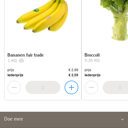
Bananen fair trade
Broccoli
0.35 KG
1 KG
prijs
€ 2,99
prijs
ledenprijs
€ 2,59
ledenprijs
Doe mee