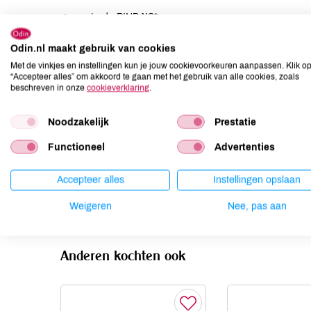
geroosterde PINDA'S*.
Odin.nl maakt gebruik van cookies
Allergenen
Met de vinkjes en instellingen kun je jouw cookievoorkeuren aanpassen. Klik o
“Accepteer alles” om akkoord te gaan met het gebruik van alle cookies, zoals
Aardnoten
aanwezig
beschreven in onze
cookieverklaring
.
Ei
niet aanwezig
Gluten
niet aanwezig
Noodzakelijk
Prestatie
Lactose
niet aanwezig
Functioneel
Advertenties
Lupine
niet aanwezig
Mosterd
niet aanwezig
Accepteer alles
Instellingen opslaan
Noten
kan bevatten
Weigeren
Nee, pas aan
Anderen kochten ook