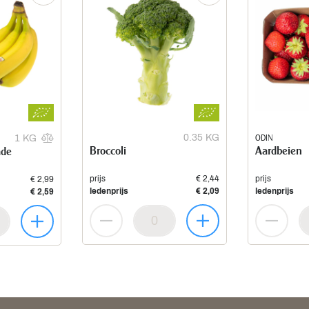
0.35 KG
ODIN
1 KG
Broccoli
Aardbeien
ade
prijs
€ 2,44
prijs
€ 2,99
ledenprijs
€ 2,09
ledenprijs
€ 2,59