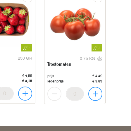
250 GR
0.75 KG
Trostomaten
€ 4,99
prijs
€ 4,49
€ 4,19
ledenprijs
€ 3,89