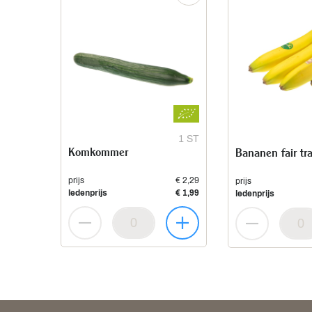
1 ST
Komkommer
Bananen fair tr
prijs
€ 2,29
prijs
ledenprijs
€ 1,99
ledenprijs