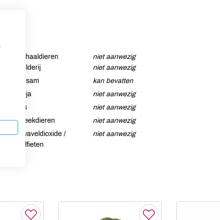
p
Schaaldieren
niet aanwezig
Selderij
niet aanwezig
Sesam
kan bevatten
Soja
niet aanwezig
Vis
niet aanwezig
Weekdieren
niet aanwezig
Zwaveldioxide /
niet aanwezig
sulfieten