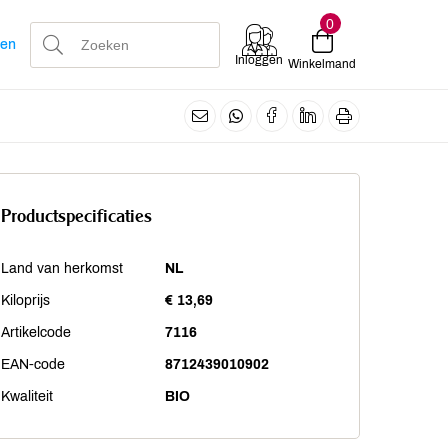
0
len
Inloggen
Winkelmand
Productspecificaties
Land van herkomst
NL
Kiloprijs
€ 13,69
Artikelcode
7116
EAN-code
8712439010902
Kwaliteit
BIO