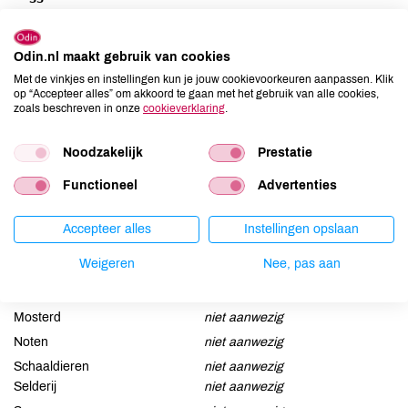
Roer een stokje door uw thee als natuurlijk zoetmiddel.
Odin.nl maakt gebruik van cookies
Ingrediënten
Met de vinkjes en instellingen kun je jouw cookievoorkeuren aanpassen. Klik
op “Accepteer alles” om akkoord te gaan met het gebruik van alle cookies,
zoals beschreven in onze
cookieverklaring
.
zoethout*.
Noodzakelijk
Prestatie
Allergenen
Functioneel
Advertenties
Aardnoten
niet aanwezig
Ei
niet aanwezig
Accepteer alles
Instellingen opslaan
Gluten
niet aanwezig
Weigeren
Nee, pas aan
Lactose
niet aanwezig
Lupine
niet aanwezig
Mosterd
niet aanwezig
Noten
niet aanwezig
Schaaldieren
niet aanwezig
Selderij
niet aanwezig