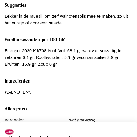
Suggesties
Lekker in de muesli, om zelf walnotenspijs mee te maken, zo uit
het vuistje of door een salade.
Voedingswaarden per 100 GR
Energie: 2920 KJ/708 Kcal. Vet: 68.1 gr waarvan verzadigde
vetzuren 6.1 gr. Koolhydraten: 5.4 gr waarvan suiker 2.9 gr.
Eiwitten: 15.9 gr. Zout: 0 gr.
Ingrediënten
WALNOTEN*.
Allergenen
Aardnoten
niet aanwezig
Ei
niet aanwezig
Gluten
kan bevatten