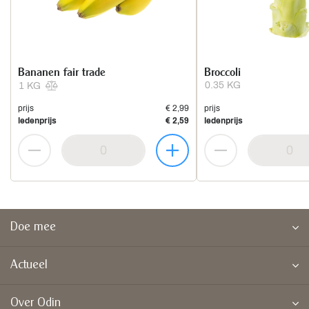
Bananen fair trade
Broccoli
0.35 KG
1 KG
prijs
€ 2,99
prijs
ledenprijs
€ 2,59
ledenprijs
Doe mee
Actueel
Over Odin