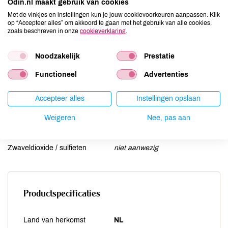
Odin.nl maakt gebruik van cookies
Lactose
niet aanwezig
Met de vinkjes en instellingen kun je jouw cookievoorkeuren aanpassen. Klik
op “Accepteer alles” om akkoord te gaan met het gebruik van alle cookies,
Lupine
niet aanwezig
zoals beschreven in onze
cookieverklaring
.
Mosterd
niet aanwezig
Noten
aanwezig
Noodzakelijk
Prestatie
Schaaldieren
niet aanwezig
Functioneel
Advertenties
Selderij
niet aanwezig
Sesam
kan bevatten
Accepteer alles
Instellingen opslaan
Soja
kan bevatten
Weigeren
Nee, pas aan
Vis
niet aanwezig
Weekdieren
niet aanwezig
Zwaveldioxide / sulfieten
niet aanwezig
Productspecificaties
Land van herkomst
NL