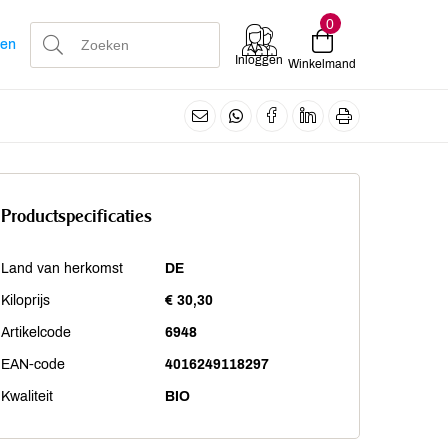
0
len
Inloggen
Winkelmand
Productspecificaties
Land van herkomst
DE
Kiloprijs
€ 30,30
Artikelcode
6948
EAN-code
4016249118297
Kwaliteit
BIO