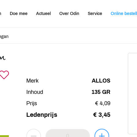
n
Doe mee
Actueel
Over Odin
Service
Online bestel
vegan
an
Merk
ALLOS
Inhoud
135 GR
Prijs
€ 4,09
Ledenprijs
€ 3,45