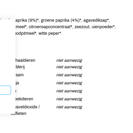
, gele paprika (9%)*, groene paprika (4%)*, agavediksap*,
ppelzetmeel*, citroensapconcentraat*, zeezout, uienpoeder*,
annesbroodpitmeel*, witte peper*.
p
Schaaldieren
niet aanwezig
Selderij
niet aanwezig
Sesam
niet aanwezig
Soja
niet aanwezig
Vis
niet aanwezig
Weekdieren
niet aanwezig
Zwaveldioxide /
niet aanwezig
sulfieten