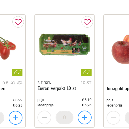
BLEIEREN
10 ST
0.5 KG
Eieren verpakt 10 st
ten
Jonagold ap
prijs
€ 6,19
€ 6,99
prijs
ledenprijs
€ 5,25
€ 6,25
ledenprijs