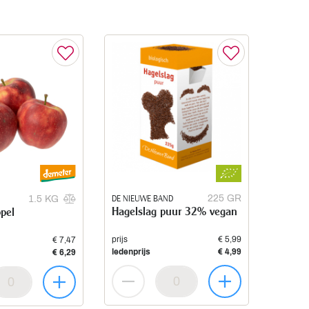
DE NIEUWE BAND
225 GR
1.5 KG
Hagelslag puur 32% vegan
pel
prijs
€ 5,99
€ 7,47
ledenprijs
€ 4,99
€ 6,29