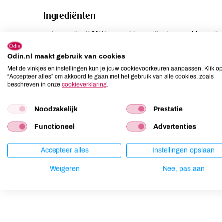
Ingrediënten
rode paprika (49%)*, zonnebloempitten*, zonnebloemolie*
tomatenpuree* (3%), zongedroogde tomaten* (2%), aarda
knoflookpoeder*, paprikapoeder*, verdikkingsmiddel: joh
Odin.nl maakt gebruik van cookies
Met de vinkjes en instellingen kun je jouw cookievoorkeuren aanpassen. Klik o
“Accepteer alles” om akkoord te gaan met het gebruik van alle cookies, zoals
Allergenen
beschreven in onze
cookieverklaring
.
Aardnoten
niet aanwezig
Noodzakelijk
Prestatie
Ei
niet aanwezig
Functioneel
Advertenties
Gluten
niet aanwezig
Lactose
niet aanwezig
Accepteer alles
Instellingen opslaan
Lupine
niet aanwezig
Mosterd
niet aanwezig
Weigeren
Nee, pas aan
Noten
niet aanwezig