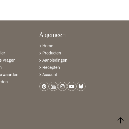
Algemeen
Home
ier
Producten
e vragen
Aanbiedingen
n
Recepten
orwaarden
Account
rden