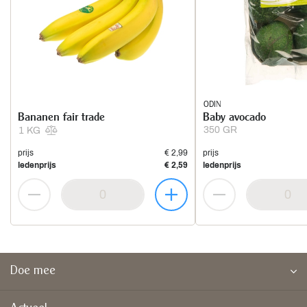
ODIN
Bananen fair trade
Baby avocado
350 GR
1 KG
prijs
€ 2,99
prijs
ledenprijs
€ 2,59
ledenprijs
Doe mee