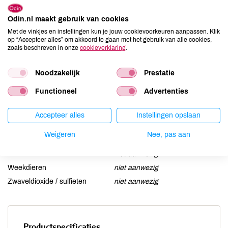
Aardnoten
niet aanwezig
Ei
Odin.nl maakt gebruik van cookies
niet aanwezig
Met de vinkjes en instellingen kun je jouw cookievoorkeuren aanpassen. Klik
Gluten
niet aanwezig
op “Accepteer alles” om akkoord te gaan met het gebruik van alle cookies,
Lactose
niet aanwezig
zoals beschreven in onze
cookieverklaring
.
Lupine
niet aanwezig
Noodzakelijk
Prestatie
Mosterd
niet aanwezig
Noten
niet aanwezig
Functioneel
Advertenties
Schaaldieren
niet aanwezig
Selderij
aanwezig
Accepteer alles
Instellingen opslaan
Sesam
niet aanwezig
Weigeren
Nee, pas aan
Soja
niet aanwezig
Vis
niet aanwezig
Weekdieren
niet aanwezig
Zwaveldioxide / sulfieten
niet aanwezig
Productspecificaties