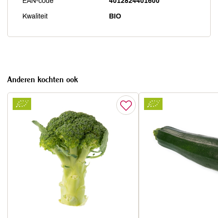
EAN-code
4012824401600
Kwaliteit
BIO
Anderen kochten ook