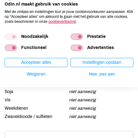
Odin.nl maakt gebruik van cookies
Aardnoten
niet aanwezig
Met de vinkjes en instellingen kun je jouw cookievoorkeuren aanpassen. Klik
op “Accepteer alles” om akkoord te gaan met het gebruik van alle cookies,
Ei
niet aanwezig
zoals beschreven in onze
cookieverklaring
.
Gluten
niet aanwezig
Lactose
niet aanwezig
Noodzakelijk
Prestatie
Lupine
niet aanwezig
Functioneel
Advertenties
Mosterd
niet aanwezig
Noten
niet aanwezig
Accepteer alles
Instellingen opslaan
Schaaldieren
niet aanwezig
Weigeren
Nee, pas aan
Selderij
niet aanwezig
Sesam
niet aanwezig
Soja
niet aanwezig
Vis
niet aanwezig
Weekdieren
niet aanwezig
Zwaveldioxide / sulfieten
niet aanwezig