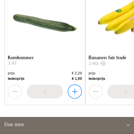
Komkommer
Bananen fair trade
1 ST
1 KG
prijs
€ 2,29
prijs
ledenprijs
€ 1,99
ledenprijs
Doe mee