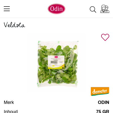
Veldsla
Merk
ODIN
Inhoud
75 GR