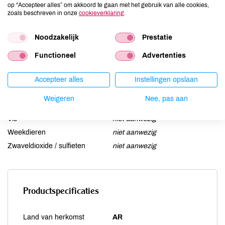
op “Accepteer alles” om akkoord te gaan met het gebruik van alle cookies,
Lactose
niet aanwezig
zoals beschreven in onze
cookieverklaring
.
Lupine
niet aanwezig
Noodzakelijk
Prestatie
Mosterd
niet aanwezig
Noten
kan bevatten
Functioneel
Advertenties
Schaaldieren
niet aanwezig
Selderij
niet aanwezig
Accepteer alles
Instellingen opslaan
Sesam
kan bevatten
Weigeren
Nee, pas aan
Soja
niet aanwezig
Vis
niet aanwezig
Weekdieren
niet aanwezig
Zwaveldioxide / sulfieten
niet aanwezig
Productspecificaties
Land van herkomst
AR