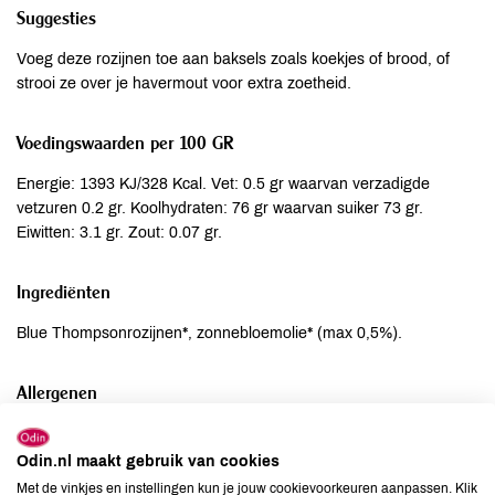
Suggesties
Voeg deze rozijnen toe aan baksels zoals koekjes of brood, of
strooi ze over je havermout voor extra zoetheid.
Voedingswaarden per 100 GR
Energie: 1393 KJ/328 Kcal. Vet: 0.5 gr waarvan verzadigde
vetzuren 0.2 gr. Koolhydraten: 76 gr waarvan suiker 73 gr.
Eiwitten: 3.1 gr. Zout: 0.07 gr.
Ingrediënten
Blue Thompsonrozijnen*, zonnebloemolie* (max 0,5%).
Allergenen
Aardnoten
kan bevatten
Odin.nl maakt gebruik van cookies
Ei
niet aanwezig
Met de vinkjes en instellingen kun je jouw cookievoorkeuren aanpassen. Klik
Gluten
niet aanwezig