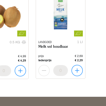
LANDGOED
1 LI
0.5 KG
Melk vol houdbaar
prijs
€ 2,69
€ 4,99
ledenprijs
€ 2,29
€ 4,29