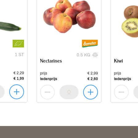
1 ST
0.5 KG
Nectarines
Kiwi
€ 2,29
prijs
€ 2,99
prijs
€ 1,99
ledenprijs
€ 2,60
ledenprijs