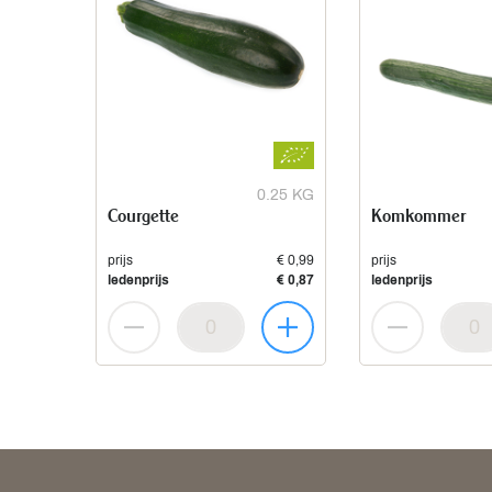
0.25 KG
Courgette
Komkommer
prijs
€ 0,99
prijs
ledenprijs
€ 0,87
ledenprijs