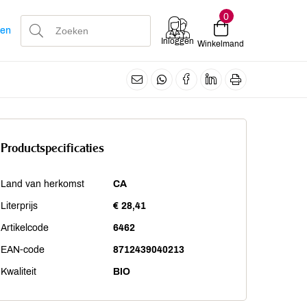
0
len
Inloggen
Winkelmand
Productspecificaties
Land van herkomst
CA
Literprijs
€ 28,41
Artikelcode
6462
EAN-code
8712439040213
Kwaliteit
BIO