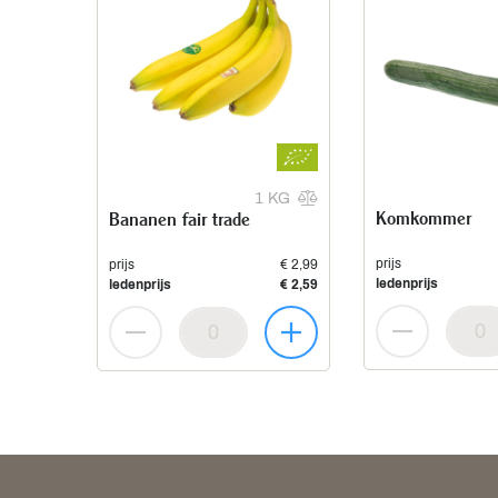
1 KG
Komkommer
Bananen fair trade
prijs
prijs
€ 2,99
ledenprijs
ledenprijs
€ 2,59