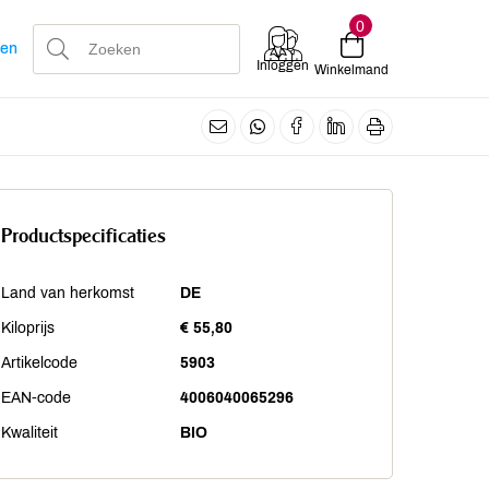
0
len
Inloggen
Winkelmand
Productspecificaties
Land van herkomst
DE
Kiloprijs
€ 55,80
Artikelcode
5903
EAN-code
4006040065296
Kwaliteit
BIO