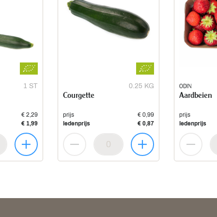
1 ST
0.25 KG
ODIN
Courgette
Aardbeien
€ 2,29
prijs
€ 0,99
prijs
€ 1,99
ledenprijs
€ 0,87
ledenprijs