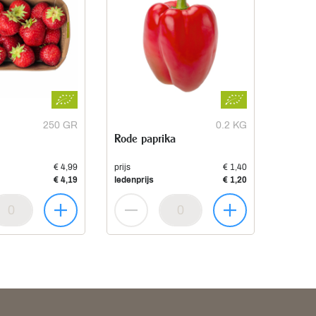
250 GR
0.2 KG
Rode paprika
€ 4,99
prijs
€ 1,40
€ 4,19
ledenprijs
€ 1,20