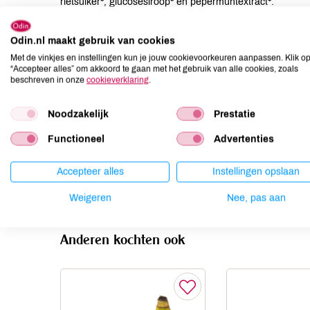
rietsuiker*, glucosesiroop* en pepermuntextract*.
Allergenen
Odin.nl maakt gebruik van cookies
Met de vinkjes en instellingen kun je jouw cookievoorkeuren aanpassen. Klik o
Aardnoten
niet aanwezig
“Accepteer alles” om akkoord te gaan met het gebruik van alle cookies, zoals
beschreven in onze
cookieverklaring
.
Ei
niet aanwezig
Gluten
niet aanwezig
Noodzakelijk
Prestatie
Lactose
niet aanwezig
Functioneel
Advertenties
Lupine
niet aanwezig
Mosterd
niet aanwezig
Accepteer alles
Instellingen opslaan
Noten
niet aanwezig
Weigeren
Nee, pas aan
Anderen kochten ook