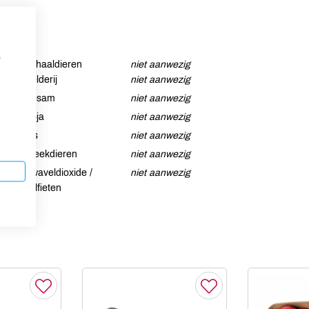
p
Schaaldieren
niet aanwezig
Selderij
niet aanwezig
Sesam
niet aanwezig
Soja
niet aanwezig
Vis
niet aanwezig
Weekdieren
niet aanwezig
Zwaveldioxide /
niet aanwezig
sulfieten