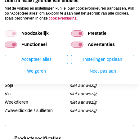
Odin.nl maakt gebruik van cookies
Aardnoten
niet aanwezig
Met de vinkjes en instellingen kun je jouw cookievoorkeuren aanpassen. Klik
Ei
niet aanwezig
op “Accepteer alles” om akkoord te gaan met het gebruik van alle cookies,
zoals beschreven in onze
cookieverklaring
.
Gluten
niet aanwezig
Lactose
niet aanwezig
Noodzakelijk
Prestatie
Lupine
niet aanwezig
Functioneel
Advertenties
Mosterd
niet aanwezig
Noten
niet aanwezig
Accepteer alles
Instellingen opslaan
Schaaldieren
niet aanwezig
Selderij
niet aanwezig
Weigeren
Nee, pas aan
Sesam
niet aanwezig
Soja
niet aanwezig
Vis
niet aanwezig
Weekdieren
niet aanwezig
Zwaveldioxide / sulfieten
niet aanwezig
Productspecificaties