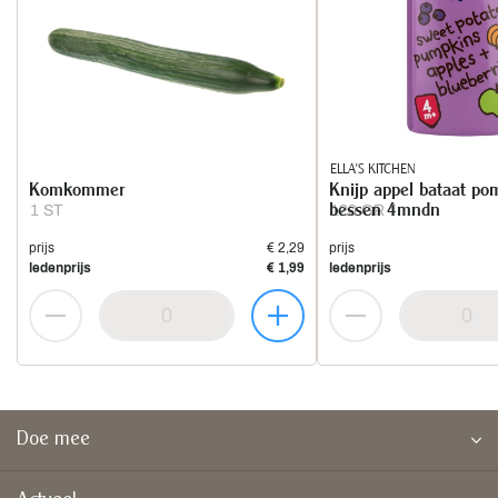
ELLA'S KITCHEN
Komkommer
Knijp appel bataat p
bessen 4mndn
1 ST
120 GR
prijs
€ 2,29
prijs
ledenprijs
€ 1,99
ledenprijs
Doe mee