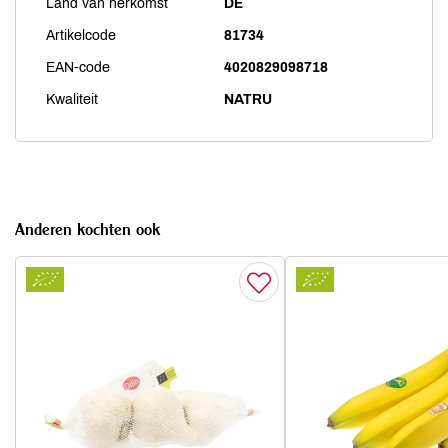
Land van herkomst
DE
Artikelcode
81734
EAN-code
4020829098718
Kwaliteit
NATRU
Anderen kochten ook