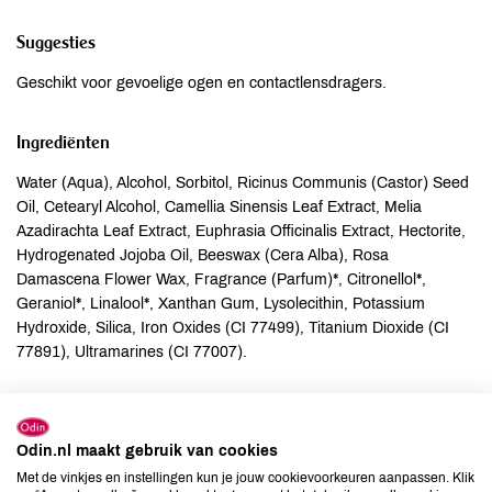
Suggesties
Geschikt voor gevoelige ogen en contactlensdragers.
Ingrediënten
Water (Aqua), Alcohol, Sorbitol, Ricinus Communis (Castor) Seed
Oil, Cetearyl Alcohol, Camellia Sinensis Leaf Extract, Melia
Azadirachta Leaf Extract, Euphrasia Officinalis Extract, Hectorite,
Hydrogenated Jojoba Oil, Beeswax (Cera Alba), Rosa
Damascena Flower Wax, Fragrance (Parfum)*, Citronellol*,
Geraniol*, Linalool*, Xanthan Gum, Lysolecithin, Potassium
Hydroxide, Silica, Iron Oxides (CI 77499), Titanium Dioxide (CI
77891), Ultramarines (CI 77007).
Allergenen
Odin.nl maakt gebruik van cookies
Aardnoten
onbekend
Met de vinkjes en instellingen kun je jouw cookievoorkeuren aanpassen. Klik
Ei
onbekend