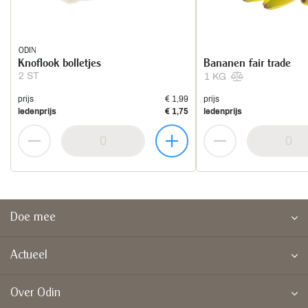
ODIN
Knoflook bolletjes
Bananen fair trade
2 ST
1 KG
prijs
€ 1,99
prijs
ledenprijs
€ 1,75
ledenprijs
Doe mee
Actueel
Over Odin