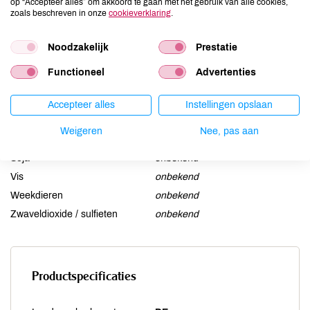
op “Accepteer alles” om akkoord te gaan met het gebruik van alle cookies,
Gluten
onbekend
zoals beschreven in onze
cookieverklaring
.
Lactose
onbekend
Noodzakelijk
Prestatie
Lupine
onbekend
Mosterd
onbekend
Functioneel
Advertenties
Noten
onbekend
Accepteer alles
Instellingen opslaan
Schaaldieren
onbekend
Selderij
onbekend
Weigeren
Nee, pas aan
Sesam
onbekend
Soja
onbekend
Vis
onbekend
Weekdieren
onbekend
Zwaveldioxide / sulfieten
onbekend
Productspecificaties