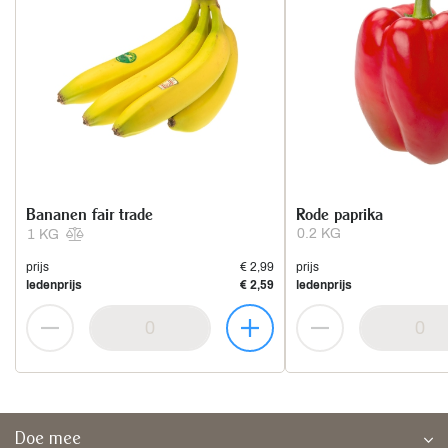
Bananen fair trade
Rode paprika
0.2 KG
1 KG
prijs
€ 2,99
prijs
ledenprijs
€ 2,59
ledenprijs
Doe mee