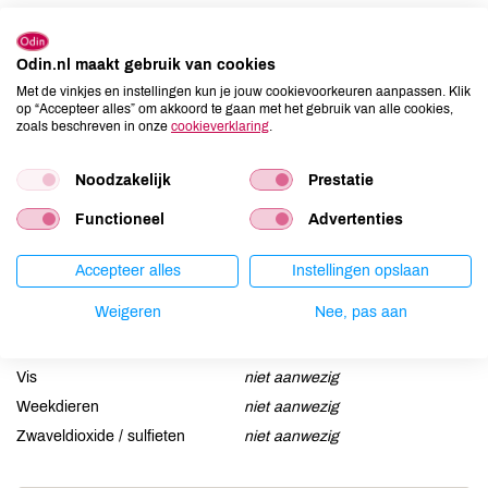
Allergenen
Aardnoten
niet aanwezig
Odin.nl maakt gebruik van cookies
Ei
kan bevatten
Met de vinkjes en instellingen kun je jouw cookievoorkeuren aanpassen. Klik
op “Accepteer alles” om akkoord te gaan met het gebruik van alle cookies,
Gluten
aanwezig
zoals beschreven in onze
cookieverklaring
.
Lactose
niet aanwezig
Lupine
kan bevatten
Noodzakelijk
Prestatie
Mosterd
niet aanwezig
Functioneel
Advertenties
Noten
niet aanwezig
Schaaldieren
niet aanwezig
Accepteer alles
Instellingen opslaan
Selderij
niet aanwezig
Weigeren
Nee, pas aan
Sesam
kan bevatten
Soja
kan bevatten
Vis
niet aanwezig
Weekdieren
niet aanwezig
Zwaveldioxide / sulfieten
niet aanwezig