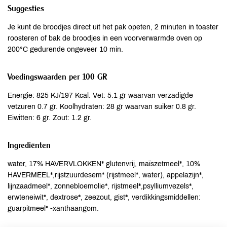
Suggesties
Je kunt de broodjes direct uit het pak opeten, 2 minuten in toaster
roosteren of bak de broodjes in een voorverwarmde oven op
200°C gedurende ongeveer 10 min.
Voedingswaarden per 100 GR
Energie: 825 KJ/197 Kcal. Vet: 5.1 gr waarvan verzadigde
vetzuren 0.7 gr. Koolhydraten: 28 gr waarvan suiker 0.8 gr.
Eiwitten: 6 gr. Zout: 1.2 gr.
Ingrediënten
water, 17% HAVERVLOKKEN* glutenvrij, maïszetmeel*, 10%
HAVERMEEL*,rijstzuurdesem* (rijstmeel*, water), appelazijn*,
lijnzaadmeel*, zonnebloemolie*, rijstmeel*,psylliumvezels*,
erwteneiwit*, dextrose*, zeezout, gist*, verdikkingsmiddellen:
guarpitmeel* -xanthaangom.